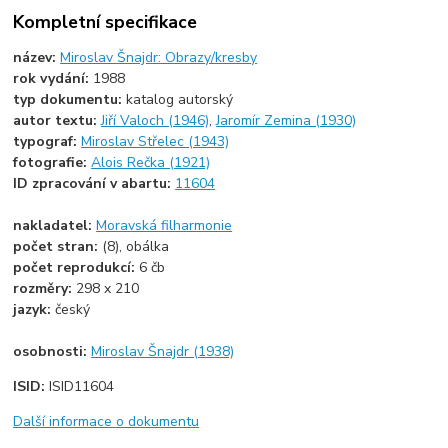
Kompletní specifikace
název:
Miroslav Šnajdr: Obrazy/kresby
rok vydání:
1988
typ dokumentu:
katalog autorský
autor textu:
Jiří Valoch (1946)
,
Jaromír Zemina (1930)
typograf:
Miroslav Střelec (1943)
fotografie:
Alois Rečka (1921)
ID zpracování v abartu:
11604
nakladatel:
Moravská filharmonie
počet stran:
(8), obálka
počet reprodukcí:
6 čb
rozměry:
298 x 210
jazyk:
český
osobnosti:
Miroslav Šnajdr (1938)
ISID:
ISID11604
Další informace o dokumentu