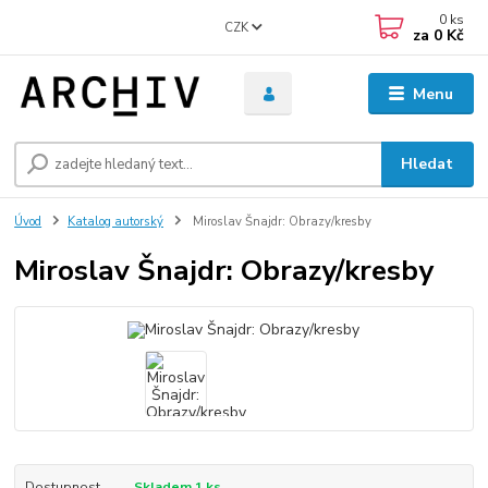
0
ks
CZK
za
0 Kč
Menu
Hledat
Úvod
Katalog autorský
Miroslav Šnajdr: Obrazy/kresby
Miroslav Šnajdr: Obrazy/kresby
Dostupnost
Skladem 1 ks