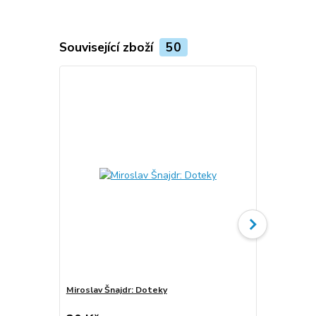
Související zboží
50
Miroslav Šnajdr: Doteky
Miroslav Šna
1998 (podpi