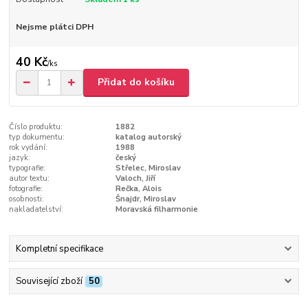
Nejsme plátci DPH
40 Kč
/
ks
Přidat do košíku
Číslo produktu:
1882
typ dokumentu:
katalog autorský
rok vydání:
1988
jazyk:
český
typografie:
Střelec, Miroslav
autor textu:
Valoch, Jiří
fotografie:
Rečka, Alois
osobnosti:
Šnajdr, Miroslav
nakladatelství:
Moravská filharmonie
Kompletní specifikace
Související zboží
50