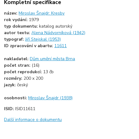
Kompletní specifikace
název:
Miroslav Šnajdr: Kresby
rok vydání:
1979
typ dokumentu:
katalog autorský
autor textu:
Alena Nádvorníková (1942)
typograf:
Jiří Stejskal (1953)
ID zpracování v abartu:
11611
nakladatel:
Dům umění města Brna
počet stran:
(16)
počet reprodukcí:
13 čb
rozměry:
200 x 200
jazyk:
český
osobnosti:
Miroslav Šnajdr (1938)
ISID:
ISID11611
Další informace o dokumentu