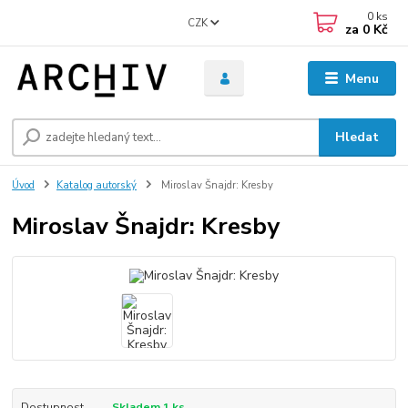
0
ks
CZK
za
0 Kč
Menu
Hledat
Úvod
Katalog autorský
Miroslav Šnajdr: Kresby
Miroslav Šnajdr: Kresby
Dostupnost
Skladem 1 ks