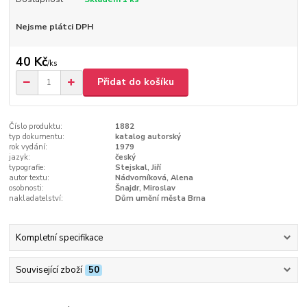
Nejsme plátci DPH
40 Kč
/
ks
Přidat do košíku
Číslo produktu:
1882
typ dokumentu:
katalog autorský
rok vydání:
1979
jazyk:
český
typografie:
Stejskal, Jiří
autor textu:
Nádvorníková, Alena
osobnosti:
Šnajdr, Miroslav
nakladatelství:
Dům umění města Brna
Kompletní specifikace
Související zboží
50