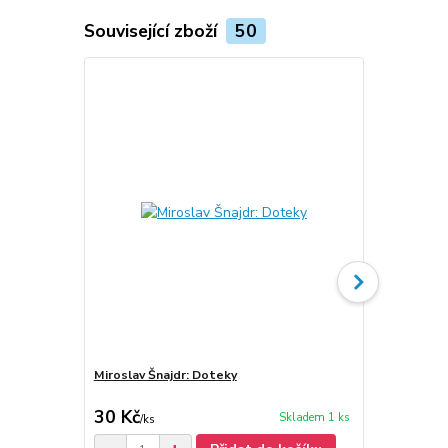
Související zboží
50
Miroslav Šnajdr: Doteky
Miroslav Šna
1998 (podpi
30 Kč
100 Kč
Skladem 1 ks
/
ks
/
ks