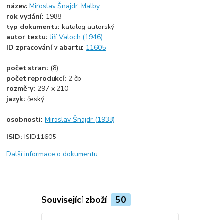
název:
Miroslav Šnajdr: Malby
rok vydání:
1988
typ dokumentu:
katalog autorský
autor textu:
Jiří Valoch (1946)
ID zpracování v abartu:
11605
počet stran:
(8)
počet reprodukcí:
2 čb
rozměry:
297 x 210
jazyk:
český
osobnosti:
Miroslav Šnajdr (1938)
ISID:
ISID11605
Další informace o dokumentu
Související zboží
50