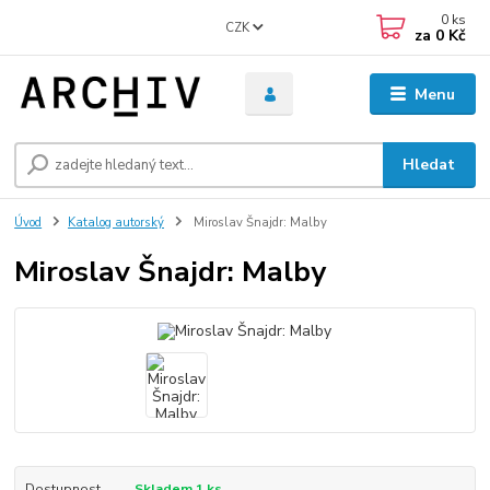
0
ks
CZK
za
0 Kč
Menu
Hledat
Úvod
Katalog autorský
Miroslav Šnajdr: Malby
Miroslav Šnajdr: Malby
Dostupnost
Skladem 1 ks