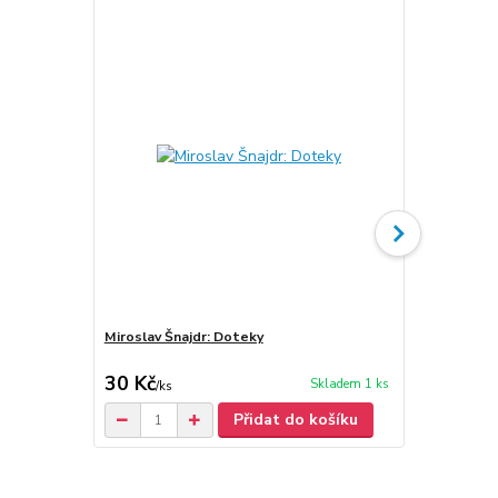
Miroslav Šnajdr: Doteky
Miroslav Šna
1998 (podpi
30 Kč
100 Kč
Skladem 1 ks
/
ks
/
ks
Přidat do košíku