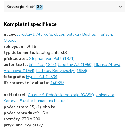
Související zboží
30
Kompletní specifikace
název:
Jaroslav J. Alt: Keře, obzor, oblaka / Bushes, Horizon,
Clouds
rok vydání:
2016
typ dokumentu:
katalog autorský
překladatel:
Stephan von Pohl (1971)
autor textu:
Jiří Hůla (1944)
,
Jaroslav Alt (1950)
,
Blanka Altová
Hradcová (1954)
,
Ladislav Benyovszky (1958)
fotografie:
Hynek Alt (1976)
ID zpracování v abartu:
140667
nakladatel:
Galerie Středočeského kraje (GASK)
,
Univerzita
Karlova, Fakulta humanitních studií
počet stran:
35, (1), obálka
počet reprodukcí:
16 b
rozměry:
270 x 200
jazyk:
anglický, český