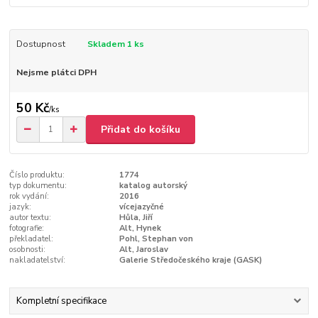
Dostupnost
Skladem 1 ks
Nejsme plátci DPH
50 Kč
/
ks
Přidat do košíku
Číslo produktu:
1774
typ dokumentu:
katalog autorský
rok vydání:
2016
jazyk:
vícejazyčné
autor textu:
Hůla, Jiří
fotografie:
Alt, Hynek
překladatel:
Pohl, Stephan von
osobnosti:
Alt, Jaroslav
nakladatelství:
Galerie Středočeského kraje (GASK)
Kompletní specifikace