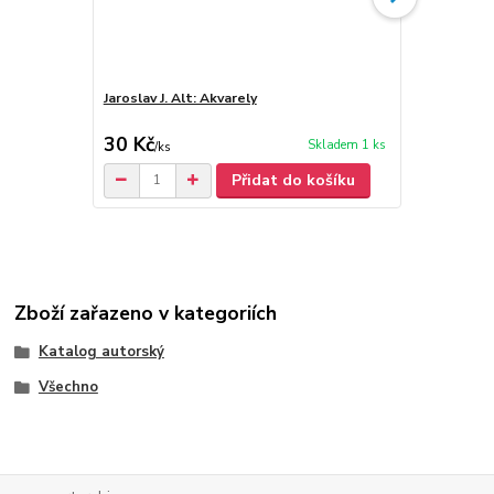
Jaroslav J. Alt: Akvarely
Jaroslav J. A
30 Kč
30 Kč
Skladem 1 ks
/
ks
Přidat do košíku
Zboží zařazeno v kategoriích
Katalog autorský
Všechno