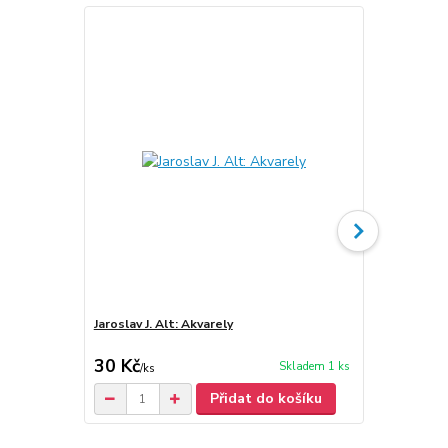
Jaroslav J. Alt: Akvarely
Jaroslav J. A
30 Kč
30 Kč
Skladem 1 ks
/
ks
Přidat do košíku