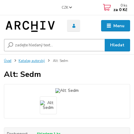
0
ks
CZK
za
0 Kč
Menu
Hledat
Úvod
Katalog autorský
Alt: Sedm
Alt: Sedm
Dostupnost
Skladem 1 ks