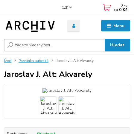
0
ks
CZK
za
0 Kč
Menu
Hledat
Úvod
Pozvánka autorská
Jaroslav J. Alt: Akvarely
Jaroslav J. Alt: Akvarely
Dostupnost
Skladem 1