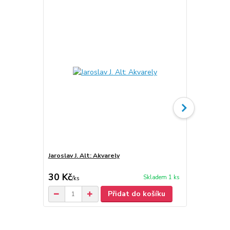
Jaroslav J. Alt: Akvarely
Jaroslav J. A
30 Kč
30 Kč
Skladem 1 ks
/
ks
Přidat do košíku