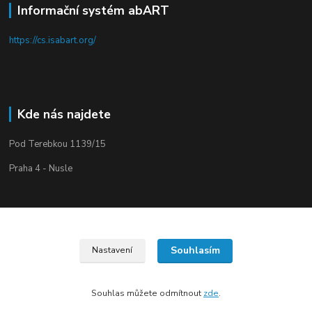
Informační systém abART
https://cs.isabart.org/
Kde nás najdete
Pod Terebkou 1139/15
Praha 4 - Nusle
Souhlasím
Nastavení
Upravit sběr cookies.
Souhlas můžete odmítnout
zde
.
Vytvořeno na
Eshop-rychle.cz