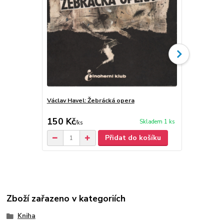
Václav Havel: Žebrácká opera
Nevěsta me
150 Kč
60 Kč
Skladem 1 ks
/
ks
/
ks
Přidat do košíku
Zboží zařazeno v kategoriích
Kniha