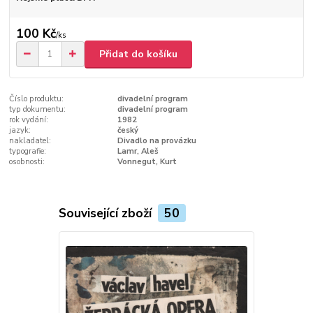
100 Kč
/
ks
Přidat do košíku
Číslo produktu:
divadelní program
typ dokumentu:
divadelní program
rok vydání:
1982
jazyk:
český
nakladatel:
Divadlo na provázku
typografie:
Lamr, Aleš
osobnosti:
Vonnegut, Kurt
Související zboží
50