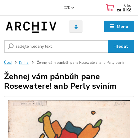
0
ks
CZK
za
0 Kč
Menu
Hledat
Úvod
Kniha
Žehnej vám pánbůh pane Rosewatere! anb Perly sviním
Žehnej vám pánbůh pane
Rosewatere! anb Perly sviním