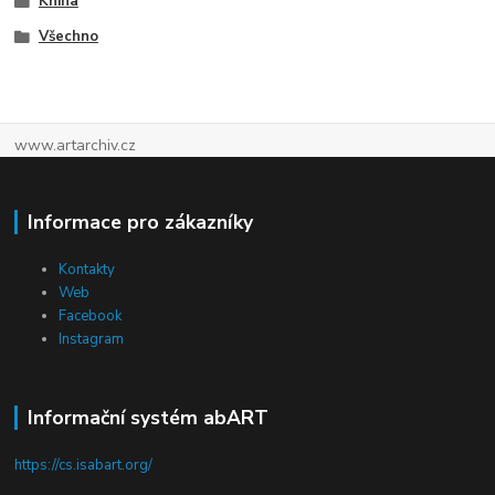
Kniha
Všechno
www.artarchiv.cz
Informace pro zákazníky
Kontakty
Web
Facebook
Instagram
Informační systém abART
https://cs.isabart.org/