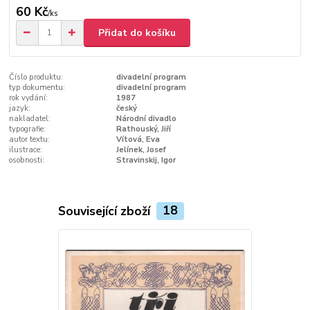
60 Kč
/
ks
Přidat do košíku
Číslo produktu:
divadelní program
typ dokumentu:
divadelní program
rok vydání:
1987
jazyk:
český
nakladatel:
Národní divadlo
typografie:
Rathouský, Jiří
autor textu:
Vítová, Eva
ilustrace:
Jelínek, Josef
osobnosti:
Stravinskij, Igor
Související zboží
18