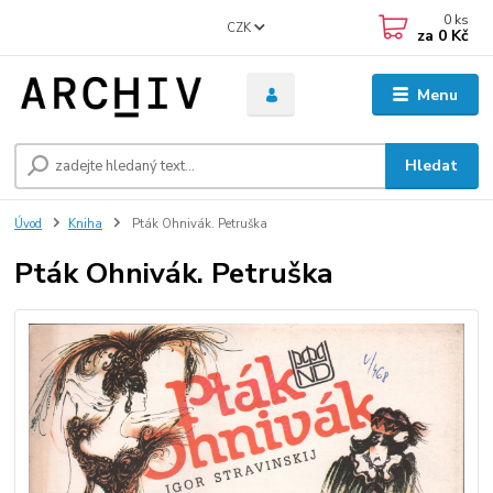
0
ks
CZK
za
0 Kč
Menu
Hledat
Úvod
Kniha
Pták Ohnivák. Petruška
Pták Ohnivák. Petruška