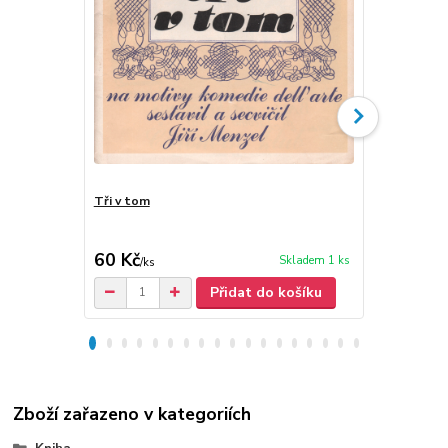
Tři v tom
Václav Have
60 Kč
150 Kč
Skladem 1 ks
/
ks
/
ks
Přidat do košíku
Zboží zařazeno v kategoriích