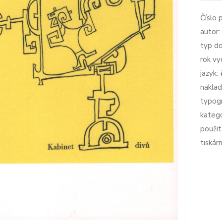
Číslo 
autor:
typ d
rok vy
jazyk:
naklad
typogr
katego
použit
tiskárn