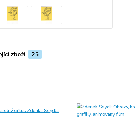
jící zboží
25