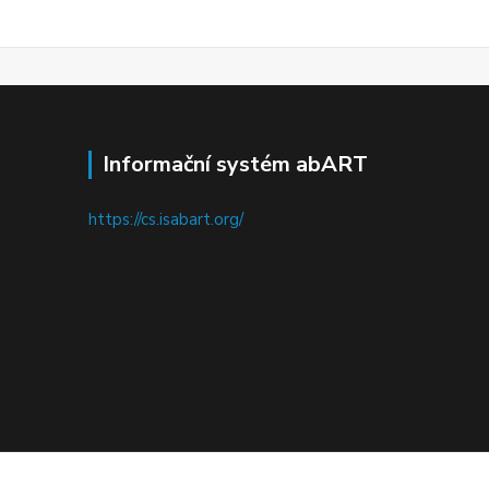
Informační systém abART
https://cs.isabart.org/