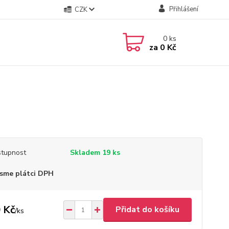
Přihlášení
CZK
0
ks
za
0 Kč
tupnost
Skladem 19 ks
sme plátci DPH
 Kč
Přidat do košíku
/
ks