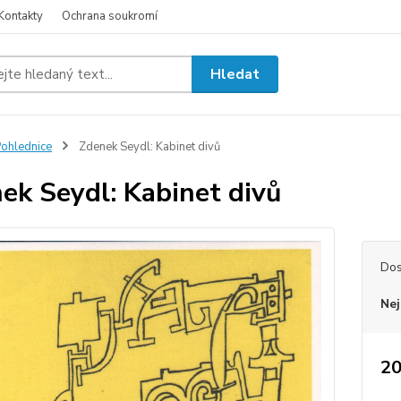
Kontakty
Ochrana soukromí
Hledat
ohlednice
Zdenek Seydl: Kabinet divů
ek Seydl: Kabinet divů
Dos
Nej
20