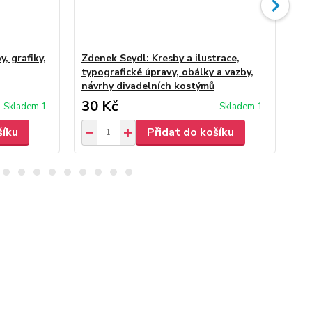
, grafiky,
Zdenek Seydl: Kresby a ilustrace,
Zd
typografické úpravy, obálky a vazby,
návrhy divadelních kostýmů
30 Kč
30
Skladem 1
Skladem 1
šíku
Přidat do košíku