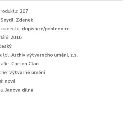
produktu:
207
Seydl, Zdenek
okumentu:
dopisnice/pohlednice
dání:
2016
český
atel:
Archiv výtvarného umění, z.s.
afie:
Carton Clan
rie:
výtvarné umění
á:
nová
a:
Janova dílna