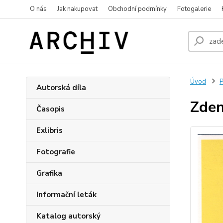
O nás
Jak nakupovat
Obchodní podmínky
Fotogalerie
Úvod
P
Autorská díla
Zden
Časopis
Exlibris
Fotografie
Grafika
Informační leták
Katalog autorský