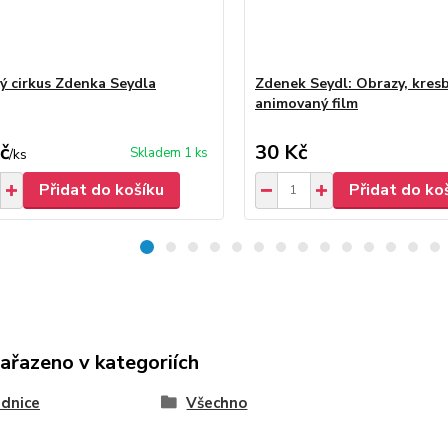
ý cirkus Zdenka Seydla
Zdenek Seydl: Obrazy, kresby
animovaný film
č
30 Kč
Skladem 1 ks
/
ks
Přidat do košíku
Přidat do ko
zařazeno v kategoriích
dnice
Všechno