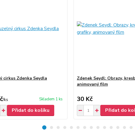
ý cirkus Zdenka Seydla
Zdenek Seydl: Obrazy, kresby
animovaný film
č
30 Kč
Skladem 1 ks
/
ks
Přidat do košíku
Přidat do ko