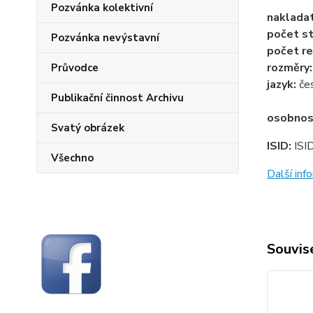
Pozvánka kolektivní
naklada
počet st
Pozvánka nevýstavní
počet re
rozměry
Průvodce
jazyk:
če
Publikační činnost Archivu
osobnos
Svatý obrázek
ISID:
ISI
Všechno
Další in
Souvise