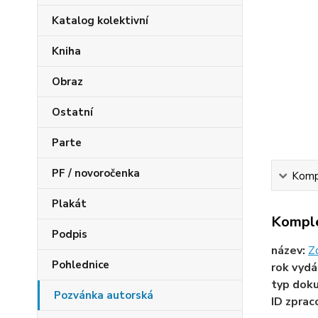
Katalog kolektivní
Kniha
Obraz
Ostatní
Parte
PF / novoročenka
Kompl
Plakát
Komple
Podpis
název:
Z
Pohlednice
rok vydá
typ dok
Pozvánka autorská
ID zprac