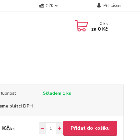
Přihlášení
CZK
0
ks
za
0 Kč
tupnost
Skladem 1 ks
sme plátci DPH
 Kč
Přidat do košíku
/
ks