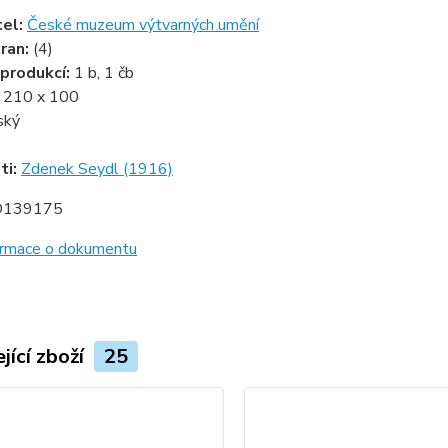
tel:
České muzeum výtvarných umění
ran:
(4)
produkcí:
1 b, 1 čb
:
210 x 100
ský
ti:
Zdenek Seydl (1916)
D139175
formace o dokumentu
jící zboží
25