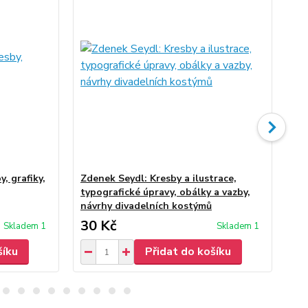
, grafiky,
Zdenek Seydl: Kresby a ilustrace,
Zd
typografické úpravy, obálky a vazby,
návrhy divadelních kostýmů
30 Kč
30
Skladem 1
Skladem 1
šíku
Přidat do košíku