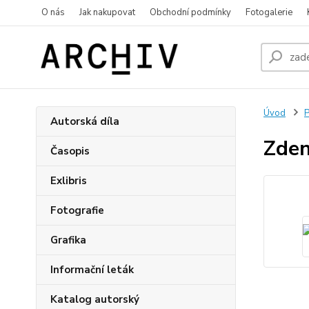
O nás
Jak nakupovat
Obchodní podmínky
Fotogalerie
Úvod
P
Autorská díla
Zden
Časopis
Exlibris
Fotografie
Grafika
Informační leták
Katalog autorský