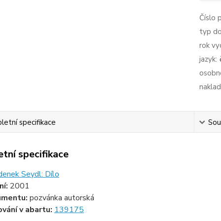
Číslo 
typ d
rok vy
jazyk:
osobno
naklad
etní specifikace
Souv
tní specifikace
denek Seydl: Dílo
ní:
2001
umentu:
pozvánka autorská
ování v abartu:
139175