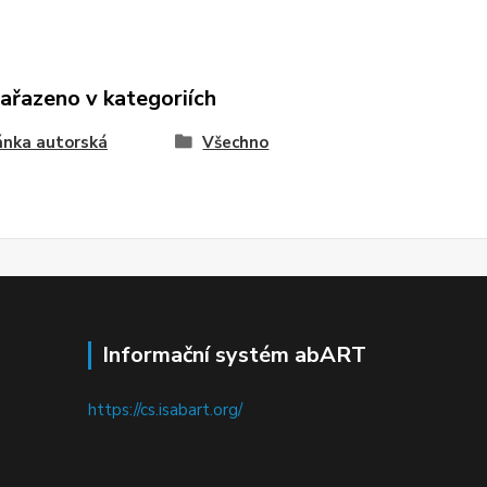
zařazeno v kategoriích
ánka autorská
Všechno
Informační systém abART
https://cs.isabart.org/