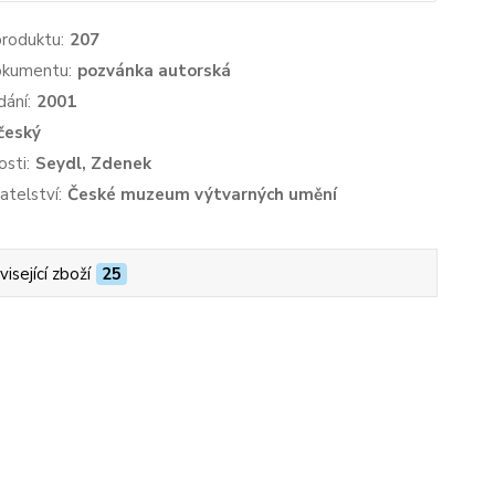
produktu:
207
okumentu:
pozvánka autorská
dání:
2001
český
sti:
Seydl, Zdenek
atelství:
České muzeum výtvarných umění
isející zboží
25