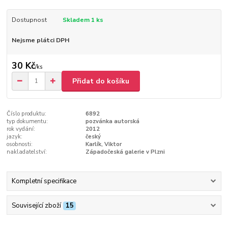
Dostupnost
Skladem 1 ks
Nejsme plátci DPH
30 Kč
/
ks
Přidat do košíku
Číslo produktu:
6892
typ dokumentu:
pozvánka autorská
rok vydání:
2012
jazyk:
český
osobnosti:
Karlík, Viktor
nakladatelství:
Západočeská galerie v Plzni
Kompletní specifikace
Související zboží
15