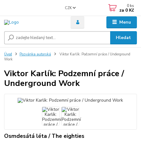
0
ks
CZK
za
0 Kč
Menu
Hledat
Úvod
Pozvánka autorská
Viktor Karlík: Podzemní práce / Underground
Work
Viktor Karlík: Podzemní práce /
Underground Work
Osmdesátá léta / The eighties