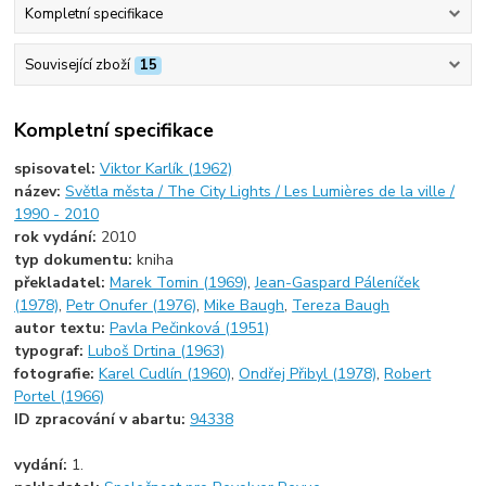
Kompletní specifikace
Související zboží
15
Kompletní specifikace
spisovatel:
Viktor Karlík (1962)
název:
Světla města / The City Lights / Les Lumières de la ville /
1990 - 2010
rok vydání:
2010
typ dokumentu:
kniha
překladatel:
Marek Tomin (1969)
,
Jean-Gaspard Páleníček
(1978)
,
Petr Onufer (1976)
,
Mike Baugh
,
Tereza Baugh
autor textu:
Pavla Pečinková (1951)
typograf:
Luboš Drtina (1963)
fotografie:
Karel Cudlín (1960)
,
Ondřej Přibyl (1978)
,
Robert
Portel (1966)
ID zpracování v abartu:
94338
vydání:
1.