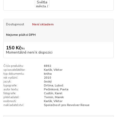
Dostupnost
Není skladem
Nejsme plátci DPH
150 Kč
/
ks
Momentálně není k dispozici
Číslo produktu:
6892
spisovatel/editor:
Karlík, Viktor
typ dokumentu:
kniha
rok vydání:
2010
jazyk:
český
typografie:
Drtina, Luboš
autor textu:
Pečinková, Pavla
fotografie:
Cudlín, Karel
překladatel:
Tomin, Marek
osobnosti:
Karlík, Viktor
nakladatelství:
Společnost pro Revolver Revue