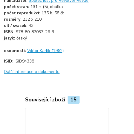
nakladatel:
Společnost pro Revolver Revue
počet stran:
131 + (5), obálka
počet reprodukcí:
135 b, 58 čb
rozměry:
232 x 210
díl / svazek:
43
ISBN:
978-80-87037-26-3
jazyk:
český
osobnosti:
Viktor Karlík (1962)
ISID:
ISID94338
Další informace o dokumentu
Související zboží
15