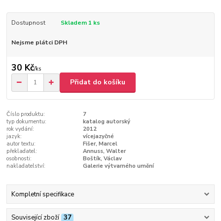
Dostupnost
Skladem 1 ks
Nejsme plátci DPH
30 Kč
/
ks
Přidat do košíku
Číslo produktu:
7
typ dokumentu:
katalog autorský
rok vydání:
2012
jazyk:
vícejazyčné
autor textu:
Fišer, Marcel
překladatel:
Annuss, Walter
osobnosti:
Boštík, Václav
nakladatelství:
Galerie výtvarného umění
Kompletní specifikace
Související zboží
37