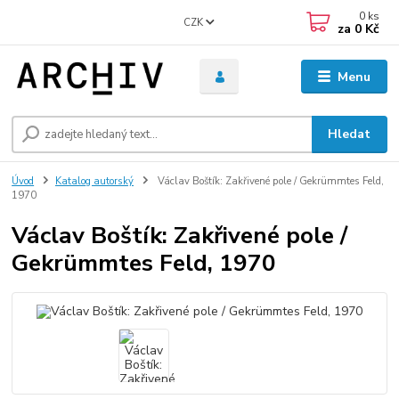
0
ks
CZK
za
0 Kč
Menu
Hledat
Úvod
Katalog autorský
Václav Boštík: Zakřivené pole / Gekrümmtes Feld,
1970
Václav Boštík: Zakřivené pole /
Gekrümmtes Feld, 1970