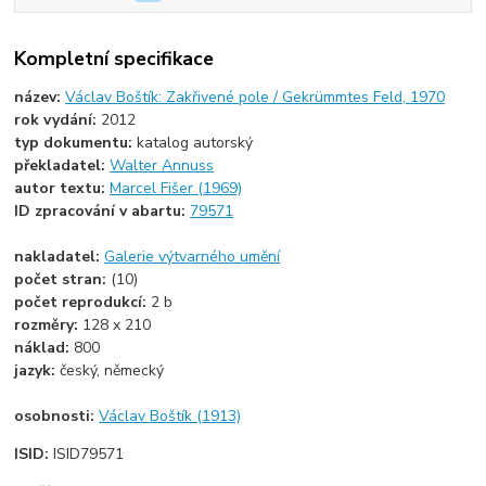
Kompletní specifikace
název:
Václav Boštík: Zakřivené pole / Gekrümmtes Feld, 1970
rok vydání:
2012
typ dokumentu:
katalog autorský
překladatel:
Walter Annuss
autor textu:
Marcel Fišer (1969)
ID zpracování v abartu:
79571
nakladatel:
Galerie výtvarného umění
počet stran:
(10)
počet reprodukcí:
2 b
rozměry:
128 x 210
náklad:
800
jazyk:
český, německý
osobnosti:
Václav Boštík (1913)
ISID:
ISID79571