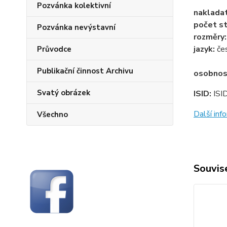
Pozvánka kolektivní
naklada
počet st
Pozvánka nevýstavní
rozměry
jazyk:
če
Průvodce
Publikační činnost Archivu
osobnos
Svatý obrázek
ISID:
ISI
Další in
Všechno
Souvise