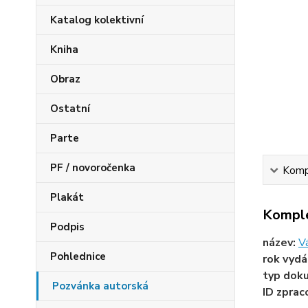
Katalog kolektivní
Kniha
Obraz
Ostatní
Parte
PF / novoročenka
Kompl
Plakát
Komple
Podpis
název:
V
Pohlednice
rok vydá
typ dok
Pozvánka autorská
ID zprac