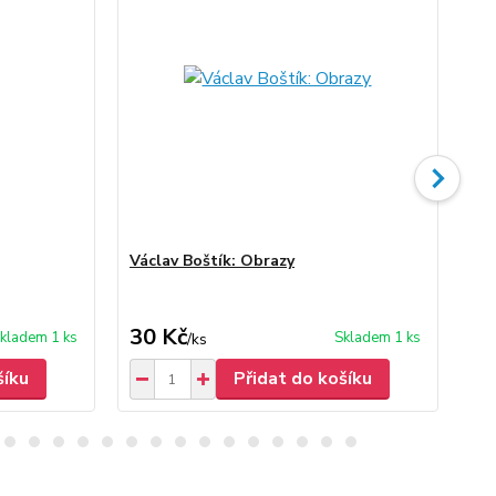
Václav Boštík: Obrazy
Vác
30 Kč
30
kladem 1 ks
Skladem 1 ks
/
ks
šíku
Přidat do košíku