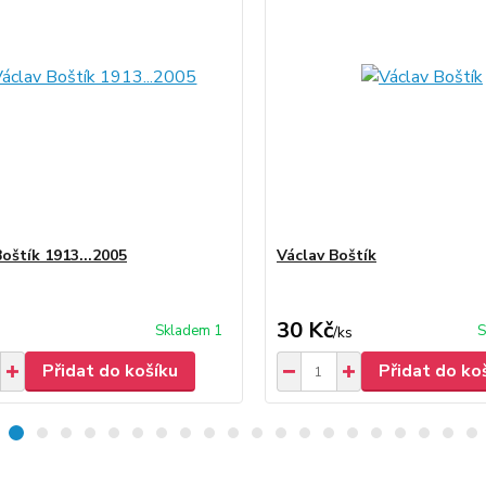
Boštík 1913...2005
Václav Boštík
30 Kč
Skladem 1
S
/
ks
Přidat do košíku
Přidat do ko