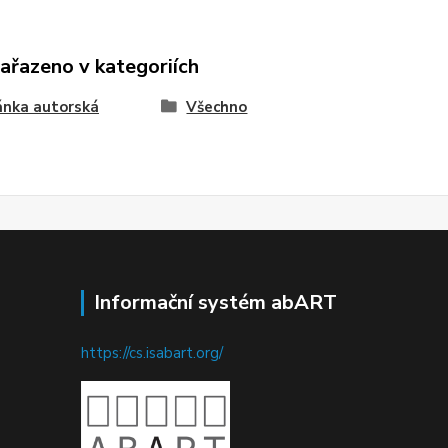
zařazeno v kategoriích
ánka autorská
Všechno
Informační systém abART
https://cs.isabart.org/