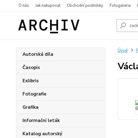
O nás
Jak nakupovat
Obchodní podmínky
Fotogalerie
Úvod
P
Autorská díla
Václ
Časopis
Exlibris
Fotografie
Grafika
Informační leták
Katalog autorský