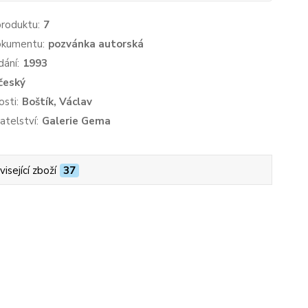
produktu:
7
okumentu:
pozvánka autorská
dání:
1993
český
sti:
Boštík, Václav
atelství:
Galerie Gema
isející zboží
37