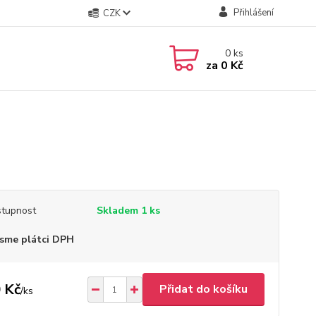
Přihlášení
CZK
0
ks
za
0 Kč
tupnost
Skladem 1 ks
sme plátci DPH
 Kč
Přidat do košíku
/
ks