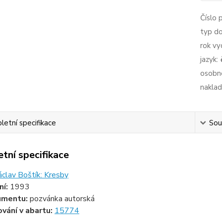
Číslo 
typ d
rok vy
jazyk:
osobno
naklad
etní specifikace
Souv
tní specifikace
áclav Boštík: Kresby
ní:
1993
umentu:
pozvánka autorská
ování v abartu:
15774