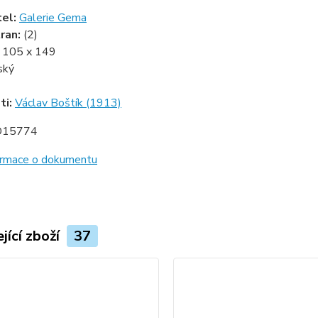
tel:
Galerie Gema
ran:
(2)
:
105 x 149
ský
ti:
Václav Boštík (1913)
D15774
formace o dokumentu
jící zboží
37