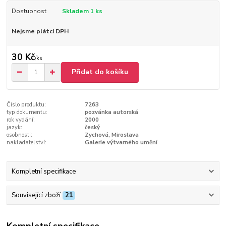
Dostupnost
Skladem 1 ks
Nejsme plátci DPH
30 Kč
/
ks
Přidat do košíku
Číslo produktu:
7263
typ dokumentu:
pozvánka autorská
rok vydání:
2000
jazyk:
český
osobnosti:
Zychová, Miroslava
nakladatelství:
Galerie výtvarného umění
Kompletní specifikace
Související zboží
21
Kompletní specifikace