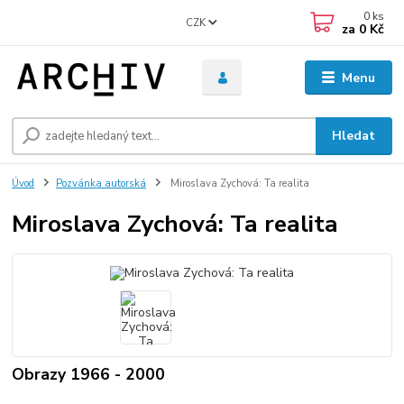
0
ks
CZK
za
0 Kč
Menu
Hledat
Úvod
Pozvánka autorská
Miroslava Zychová: Ta realita
Miroslava Zychová: Ta realita
Obrazy 1966 - 2000