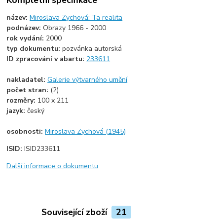
název:
Miroslava Zychová: Ta realita
podnázev:
Obrazy 1966 - 2000
rok vydání:
2000
typ dokumentu:
pozvánka autorská
ID zpracování v abartu:
233611
nakladatel:
Galerie výtvarného umění
počet stran:
(2)
rozměry:
100 x 211
jazyk:
český
osobnosti:
Miroslava Zychová (1945)
ISID:
ISID233611
Další informace o dokumentu
Související zboží
21