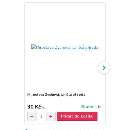
Miroslava Zychová: Umělá příroda
Miroslava Zy
keramika
30 Kč
30 Kč
Skladem 1 ks
/
ks
Přidat do košíku