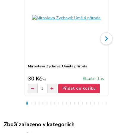
Miroslava Zychová: Umělá příroda
Miroslava Zy
keramika
30 Kč
30 Kč
Skladem 1 ks
/
ks
Přidat do košíku
Zboží zařazeno v kategoriích