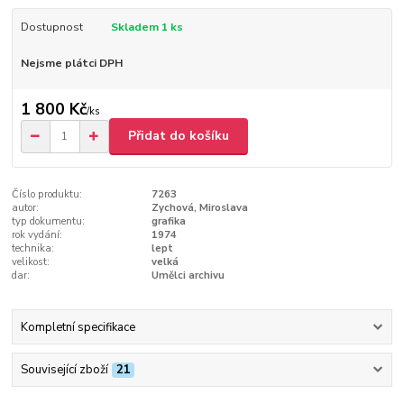
Dostupnost
Skladem 1 ks
Nejsme plátci DPH
1 800 Kč
/
ks
Přidat do košíku
Číslo produktu:
7263
autor:
Zychová, Miroslava
typ dokumentu:
grafika
rok vydání:
1974
technika:
lept
velikost:
velká
dar:
Umělci archivu
Kompletní specifikace
Související zboží
21