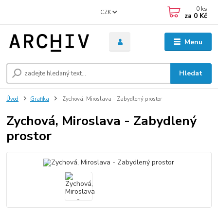
0
ks
CZK
za
0 Kč
Menu
Hledat
Úvod
Grafika
Zychová, Miroslava - Zabydlený prostor
Zychová, Miroslava - Zabydlený
prostor