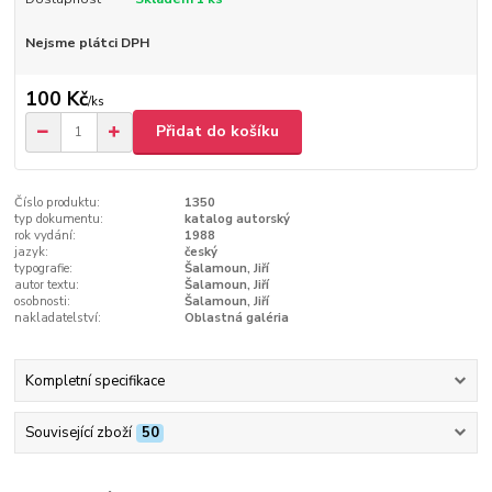
Nejsme plátci DPH
100 Kč
/
ks
Přidat do košíku
Číslo produktu:
1350
typ dokumentu:
katalog autorský
rok vydání:
1988
jazyk:
český
typografie:
Šalamoun, Jiří
autor textu:
Šalamoun, Jiří
osobnosti:
Šalamoun, Jiří
nakladatelství:
Oblastná galéria
Kompletní specifikace
Související zboží
50