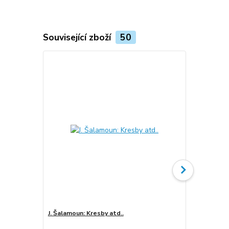
Související zboží
50
J. Šalamoun: Kresby atd..
Chytání snů