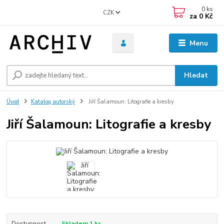
0
ks
CZK
za
0 Kč
Menu
Hledat
Úvod
Katalog autorský
Jiří Šalamoun: Litografie a kresby
Jiří Šalamoun: Litografie a kresby
Dostupnost
Skladem 1 ks