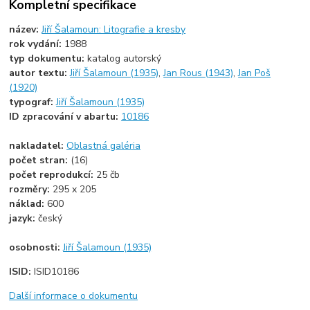
Kompletní specifikace
název:
Jiří Šalamoun: Litografie a kresby
rok vydání:
1988
typ dokumentu:
katalog autorský
autor textu:
Jiří Šalamoun (1935)
,
Jan Rous (1943)
,
Jan Poš
(1920)
typograf:
Jiří Šalamoun (1935)
ID zpracování v abartu:
10186
nakladatel:
Oblastná galéria
počet stran:
(16)
počet reprodukcí:
25 čb
rozměry:
295 x 205
náklad:
600
jazyk:
český
osobnosti:
Jiří Šalamoun (1935)
ISID:
ISID10186
Další informace o dokumentu