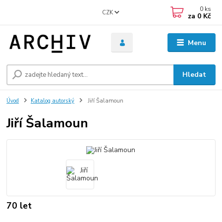
0
ks
CZK
za
0 Kč
Menu
Hledat
Úvod
Katalog autorský
Jiří Šalamoun
Jiří Šalamoun
70 let