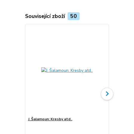
Související zboží
50
J. Šalamoun: Kresby atd..
Chytání snů