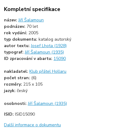
Kompletní specifikace
název:
Jiří Šalamoun
podnázev:
70 let
rok vydání:
2005
typ dokumentu:
katalog autorský
autor textu:
Josef Lhota (1928)
typograf:
Jiří Šalamoun (1935)
ID zpracování v abartu:
15090
nakladatel:
Klub přátel Hollaru
počet stran:
(6)
rozměry:
215 x 105
jazyk:
český
osobnosti:
Jiří Šalamoun (1935)
ISID:
ISID15090
Další informace o dokumentu