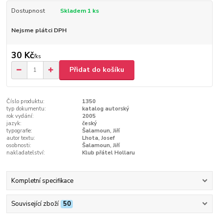
Dostupnost
Skladem 1 ks
Nejsme plátci DPH
30 Kč
/
ks
Přidat do košíku
Číslo produktu:
1350
typ dokumentu:
katalog autorský
rok vydání:
2005
jazyk:
český
typografie:
Šalamoun, Jiří
autor textu:
Lhota, Josef
osobnosti:
Šalamoun, Jiří
nakladatelství:
Klub přátel Hollaru
Kompletní specifikace
Související zboží
50