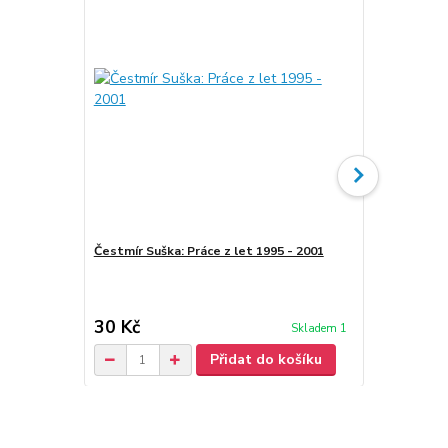
Čestmír Suška: Práce z let 1995 - 2001
Čestmír Suš
from Vermo
30 Kč
30 Kč
Skladem 1
Přidat do košíku