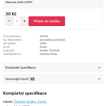
Nejsme plátci DPH
30 Kč
Přidat do košíku
Číslo produktu:
16750
typ dokumentu:
pozvánka autorská
rok vydání:
2000
jazyk:
český
osobnosti:
Suška, Čestmír
nakladatelství:
Galerie Půda
Kompletní specifikace
Související zboží
42
Kompletní specifikace
název:
Čestmír Suška: Sochy