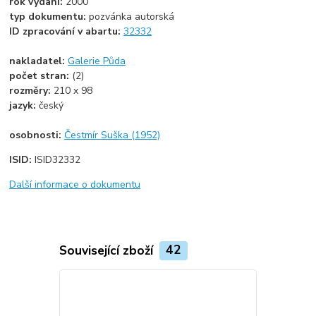
rok vydání:
2000
typ dokumentu:
pozvánka autorská
ID zpracování v abartu:
32332
nakladatel:
Galerie Půda
počet stran:
(2)
rozměry:
210 x 98
jazyk:
český
osobnosti:
Čestmír Suška (1952)
ISID:
ISID32332
Další informace o dokumentu
Související zboží
42