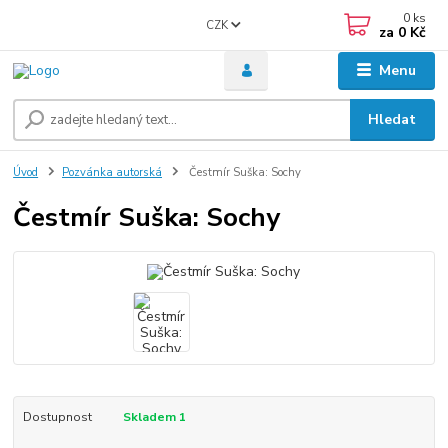
0
ks
CZK
za
0 Kč
Menu
Hledat
Úvod
Pozvánka autorská
Čestmír Suška: Sochy
Čestmír Suška: Sochy
Dostupnost
Skladem 1