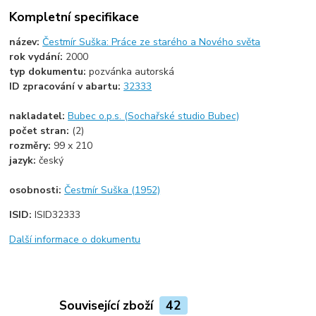
Kompletní specifikace
název:
Čestmír Suška: Práce ze starého a Nového světa
rok vydání:
2000
typ dokumentu:
pozvánka autorská
ID zpracování v abartu:
32333
nakladatel:
Bubec o.p.s. (Sochařské studio Bubec)
počet stran:
(2)
rozměry:
99 x 210
jazyk:
český
osobnosti:
Čestmír Suška (1952)
ISID:
ISID32333
Další informace o dokumentu
Související zboží
42