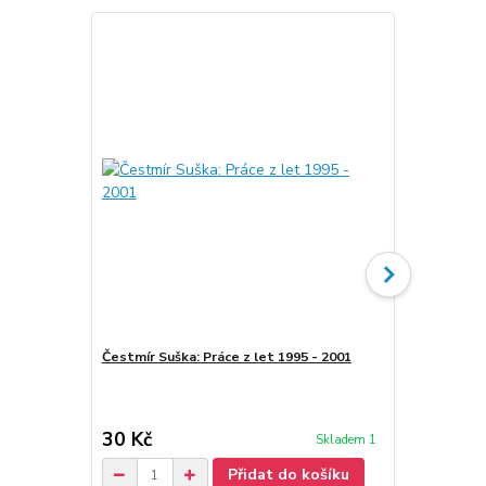
Čestmír Suška: Práce z let 1995 - 2001
Čestmír Suš
from Vermo
30 Kč
30 Kč
Skladem 1
Přidat do košíku