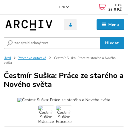
0
ks
CZK
za
0 Kč
Menu
Hledat
Úvod
Pozvánka autorská
Čestmír Suška: Práce ze starého a Nového
světa
Čestmír Suška: Práce ze starého a
Nového světa