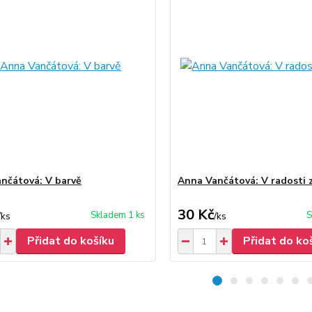
nčátová: V barvě
Anna Vančátová: V radosti 
30 Kč
Skladem 1 ks
S
/
ks
/
ks
Přidat do košíku
Přidat do ko