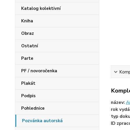
Katalog kolektivní
Kniha
Obraz
Ostatní
Parte
PF / novoročenka
Kompl
Plakát
Komple
Podpis
název:
A
Pohlednice
rok vydá
typ dok
Pozvánka autorská
ID zprac