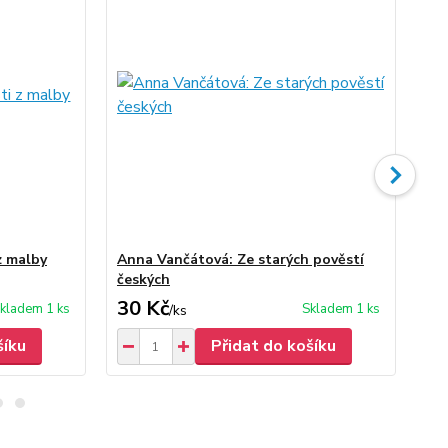
z malby
Anna Vančátová: Ze starých pověstí
An
českých
30 Kč
60
kladem 1 ks
Skladem 1 ks
/
ks
šíku
Přidat do košíku