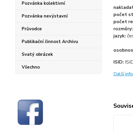
Pozvánka kolektivní
naklada
počet st
Pozvánka nevýstavní
počet re
rozměry
Průvodce
jazyk:
če
Publikační činnost Archivu
osobnos
Svatý obrázek
ISID:
ISI
Všechno
Další in
Souvise