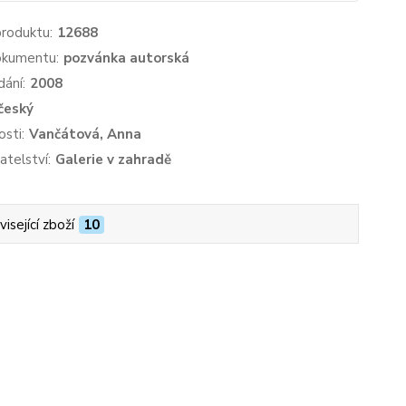
produktu:
12688
okumentu:
pozvánka autorská
dání:
2008
český
sti:
Vančátová, Anna
atelství:
Galerie v zahradě
isející zboží
10