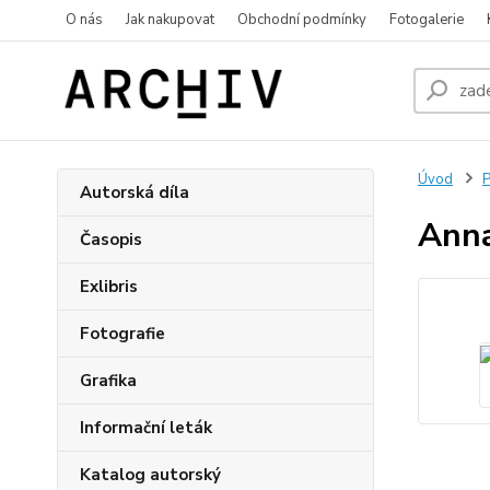
O nás
Jak nakupovat
Obchodní podmínky
Fotogalerie
Úvod
P
Autorská díla
Anna
Časopis
Exlibris
Fotografie
Grafika
Informační leták
Katalog autorský