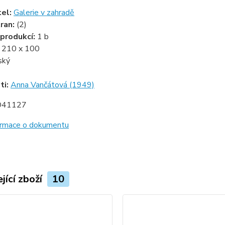
tel:
Galerie v zahradě
ran:
(2)
produkcí:
1 b
:
210 x 100
ský
ti:
Anna Vančátová (1949)
D41127
formace o dokumentu
jící zboží
10