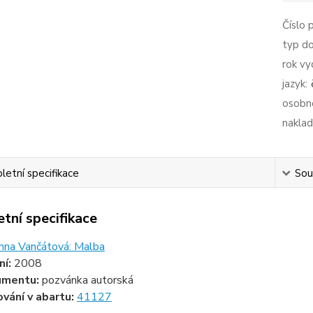
Číslo 
typ d
rok vy
jazyk:
osobno
naklad
etní specifikace
Souv
tní specifikace
nna Vančátová: Malba
ní:
2008
umentu:
pozvánka autorská
ování v abartu:
41127