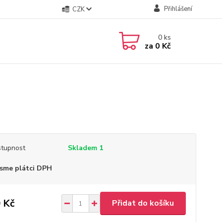
Přihlášení
CZK
0
ks
za
0 Kč
tupnost
Skladem 1
sme plátci DPH
 Kč
Přidat do košíku