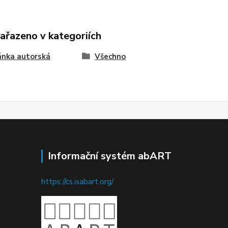
zařazeno v kategoriích
ánka autorská
Všechno
Informační systém abART
https://cs.isabart.org/