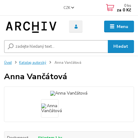
0
ks
CZK
za
0 Kč
Menu
Hledat
Úvod
Katalog autorský
Anna Vančátová
Anna Vančátová
Dostupnost
Skladem 1 ks