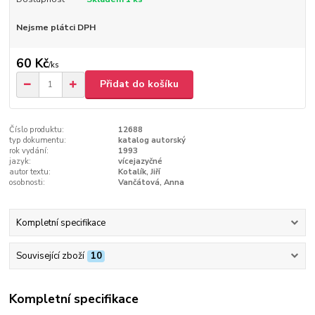
Nejsme plátci DPH
60 Kč
/
ks
Přidat do košíku
Číslo produktu:
12688
typ dokumentu:
katalog autorský
rok vydání:
1993
jazyk:
vícejazyčné
autor textu:
Kotalík, Jiří
osobnosti:
Vančátová, Anna
Kompletní specifikace
Související zboží
10
Kompletní specifikace