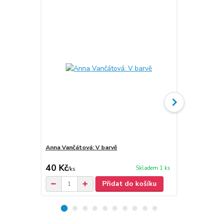
Anna Vančátová: V barvě
Anna Vančát
40 Kč
30 Kč
Skladem 1 ks
/
ks
/
ks
Přidat do košíku