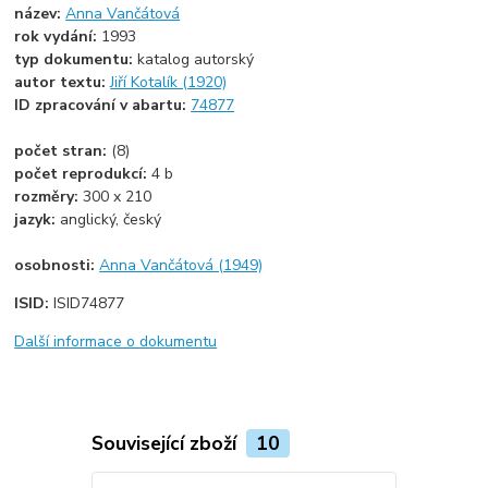
název:
Anna Vančátová
rok vydání:
1993
typ dokumentu:
katalog autorský
autor textu:
Jiří Kotalík (1920)
ID zpracování v abartu:
74877
počet stran:
(8)
počet reprodukcí:
4 b
rozměry:
300 x 210
jazyk:
anglický, český
osobnosti:
Anna Vančátová (1949)
ISID:
ISID74877
Další informace o dokumentu
Související zboží
10