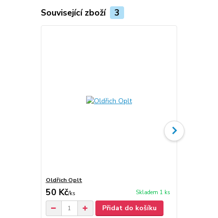
Související zboží
3
Oldřich Oplt
Zasloužilý u
50 Kč
30 Kč
Skladem 1 ks
/
ks
/
ks
Přidat do košíku