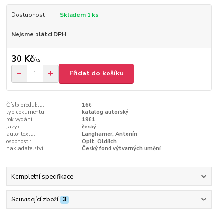
Dostupnost
Skladem 1 ks
Nejsme plátci DPH
30 Kč
/
ks
Přidat do košíku
Číslo produktu:
166
typ dokumentu:
katalog autorský
rok vydání:
1981
jazyk:
český
autor textu:
Langhamer, Antonín
osobnosti:
Oplt, Oldřich
nakladatelství:
Český fond výtvarných umění
Kompletní specifikace
Související zboží
3