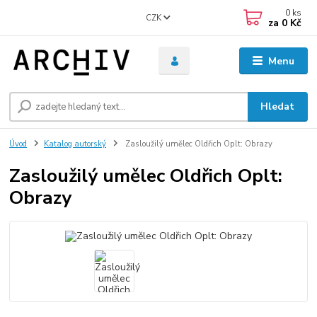
0
ks
CZK
za
0 Kč
Menu
Hledat
Úvod
Katalog autorský
Zasloužilý umělec Oldřich Oplt: Obrazy
Zasloužilý umělec Oldřich Oplt:
Obrazy