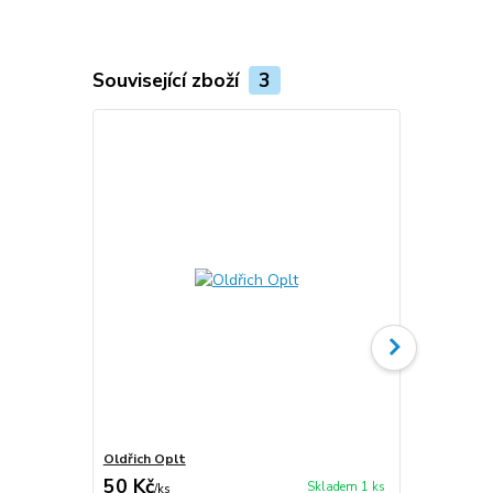
Související zboží
3
Oldřich Oplt
Zasloužilý u
50 Kč
30 Kč
Skladem 1 ks
/
ks
/
ks