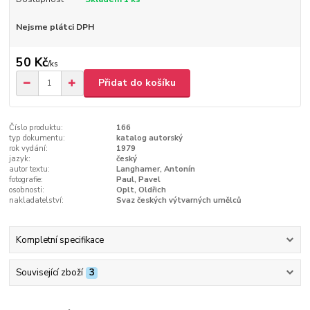
Nejsme plátci DPH
50 Kč
/
ks
Přidat do košíku
Číslo produktu:
166
typ dokumentu:
katalog autorský
rok vydání:
1979
jazyk:
český
autor textu:
Langhamer, Antonín
fotografie:
Paul, Pavel
osobnosti:
Oplt, Oldřich
nakladatelství:
Svaz českých výtvarných umělců
Kompletní specifikace
Související zboží
3