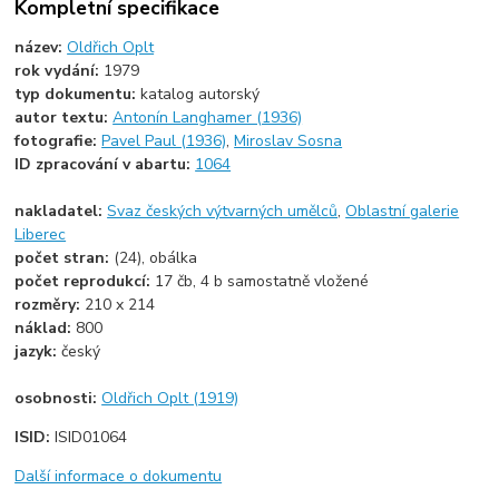
Kompletní specifikace
název:
Oldřich Oplt
rok vydání:
1979
typ dokumentu:
katalog autorský
autor textu:
Antonín Langhamer (1936)
fotografie:
Pavel Paul (1936)
,
Miroslav Sosna
ID zpracování v abartu:
1064
nakladatel:
Svaz českých výtvarných umělců
,
Oblastní galerie
Liberec
počet stran:
(24), obálka
počet reprodukcí:
17 čb, 4 b samostatně vložené
rozměry:
210 x 214
náklad:
800
jazyk:
český
osobnosti:
Oldřich Oplt (1919)
ISID:
ISID01064
Další informace o dokumentu