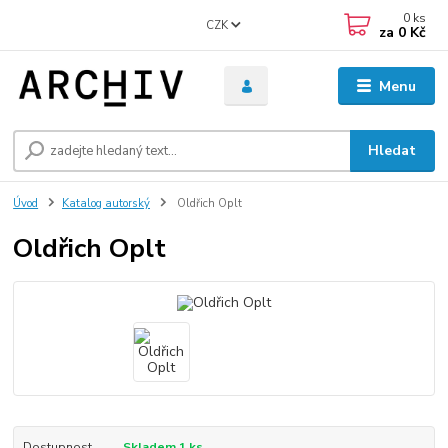
0
ks
CZK
za
0 Kč
Menu
Hledat
Úvod
Katalog autorský
Oldřich Oplt
Oldřich Oplt
Dostupnost
Skladem 1 ks