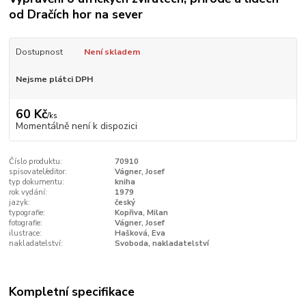
od Dračích hor na sever
Dostupnost
Není skladem
Nejsme plátci DPH
60 Kč
/
ks
Momentálně není k dispozici
Číslo produktu:
70910
spisovatel/editor:
Vágner, Josef
typ dokumentu:
kniha
rok vydání:
1979
jazyk:
český
typografie:
Kopřiva, Milan
fotografie:
Vágner, Josef
ilustrace:
Hašková, Eva
nakladatelství:
Svoboda, nakladatelství
Kompletní specifikace