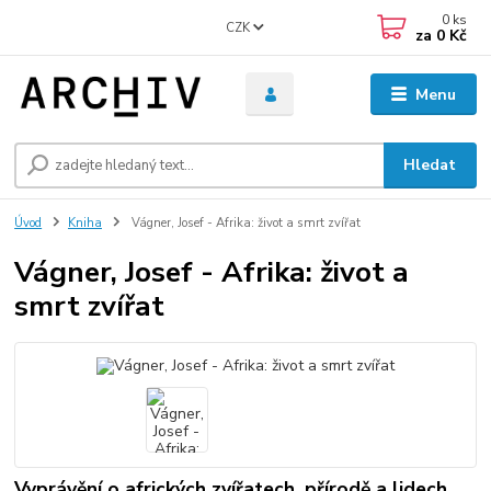
0
ks
CZK
za
0 Kč
Menu
Hledat
Úvod
Kniha
Vágner, Josef - Afrika: život a smrt zvířat
Vágner, Josef - Afrika: život a
smrt zvířat
Vyprávění o afrických zvířatech, přírodě a lidech