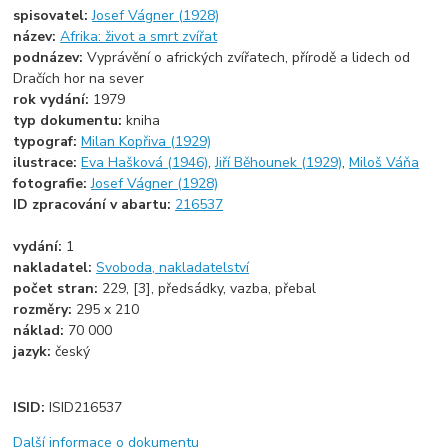
spisovatel:
Josef Vágner (1928)
název:
Afrika: život a smrt zvířat
podnázev:
Vyprávění o afrických zvířatech, přírodě a lidech od
Dračích hor na sever
rok vydání:
1979
typ dokumentu:
kniha
typograf:
Milan Kopřiva (1929)
ilustrace:
Eva Hašková (1946)
,
Jiří Běhounek (1929)
,
Miloš Váňa
fotografie:
Josef Vágner (1928)
ID zpracování v abartu:
216537
vydání:
1
nakladatel:
Svoboda, nakladatelství
počet stran:
229, [3], předsádky, vazba, přebal
rozměry:
295 x 210
náklad:
70 000
jazyk:
český
ISID:
ISID216537
Další informace o dokumentu