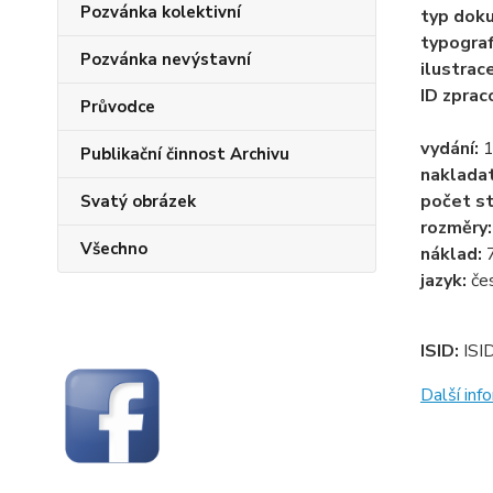
Pozvánka kolektivní
typ dok
typogra
Pozvánka nevýstavní
ilustrac
ID zprac
Průvodce
vydání:
Publikační činnost Archivu
naklada
počet st
Svatý obrázek
rozměry
Všechno
náklad:
jazyk:
če
ISID:
ISI
Další in