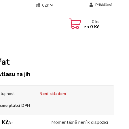
Přihlášení
CZK
0
ks
za
0 Kč
řat
tlasu na jih
tupnost
Není skladem
sme plátci DPH
 Kč
Momentálně není k dispozici
/
ks