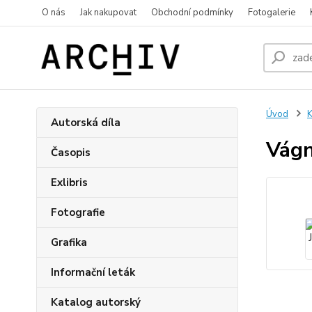
O nás
Jak nakupovat
Obchodní podmínky
Fotogalerie
Úvod
K
Autorská díla
Vágne
Časopis
Exlibris
Fotografie
Grafika
Informační leták
Katalog autorský