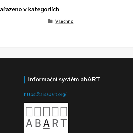
zařazeno v kategoriích
Všechno
Informační systém abART
https://cs.isabart.org/