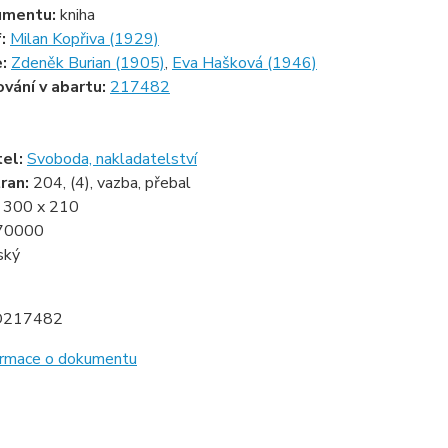
umentu:
kniha
f:
Milan Kopřiva (1929)
e:
Zdeněk Burian (1905)
,
Eva Hašková (1946)
ování v abartu:
217482
1
tel:
Svoboda, nakladatelství
ran:
204, (4), vazba, přebal
:
300 x 210
70000
ský
D217482
formace o dokumentu