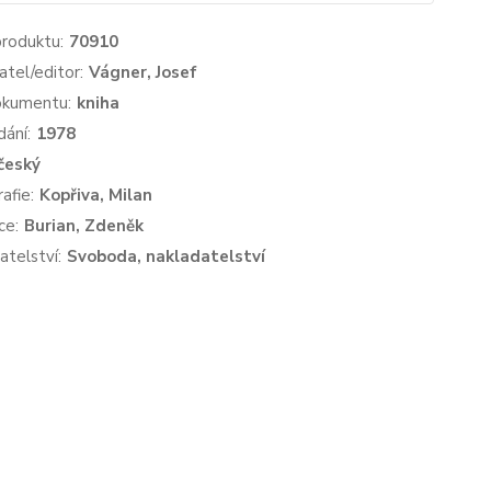
produktu:
70910
atel/editor:
Vágner, Josef
okumentu:
kniha
dání:
1978
český
afie:
Kopřiva, Milan
ce:
Burian, Zdeněk
atelství:
Svoboda, nakladatelství