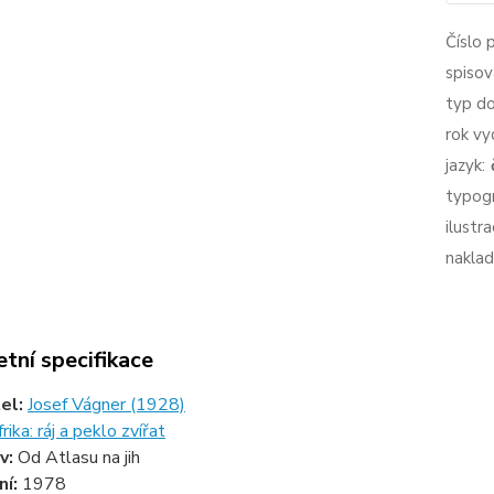
Číslo 
spisov
typ d
rok vy
jazyk:
typogr
ilustra
naklad
tní specifikace
tel:
Josef Vágner (1928)
rika: ráj a peklo zvířat
v:
Od Atlasu na jih
ní:
1978