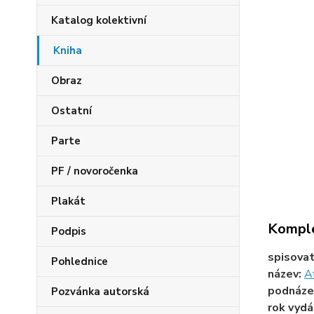
Katalog kolektivní
Kniha
Obraz
Ostatní
Parte
PF / novoročenka
Plakát
Komple
Podpis
spisova
Pohlednice
název:
Af
podnáze
Pozvánka autorská
rok vydá