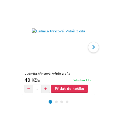
Ludmila Jiřincová: Výběr z díla
Kresby Ludmi
40 Kč
70 Kč
Skladem 1 ks
/
ks
/
ks
Přidat do košíku