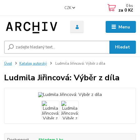
0
ks
CZK
za
0 Kč
Menu
Hledat
Úvod
Katalog autorský
Ludmila Jiřincová: Výběr z díla
Ludmila Jiřincová: Výběr z díla
Dostupnost
Skladem 1 ks