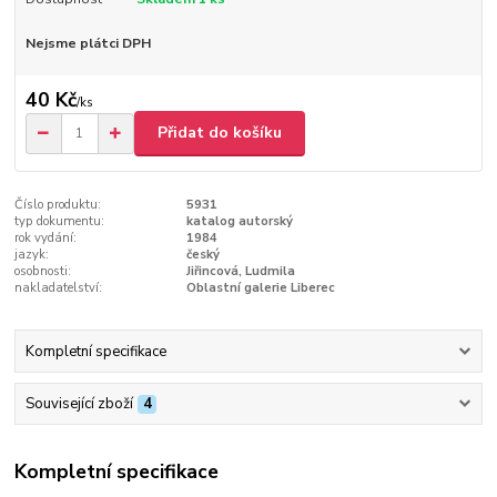
Nejsme plátci DPH
40 Kč
/
ks
Přidat do košíku
Číslo produktu:
5931
typ dokumentu:
katalog autorský
rok vydání:
1984
jazyk:
český
osobnosti:
Jiřincová, Ludmila
nakladatelství:
Oblastní galerie Liberec
Kompletní specifikace
Související zboží
4
Kompletní specifikace