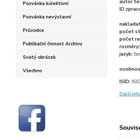
autor te
Pozvánka kolektivní
ID zprac
Pozvánka nevýstavní
naklada
Průvodce
počet st
počet re
Publikační činnost Archivu
rozměry
jazyk:
če
Svatý obrázek
osobnos
Všechno
ISID:
ISI
Další in
Souvise