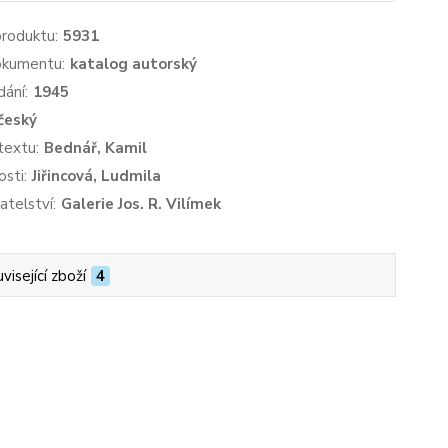
produktu:
5931
okumentu:
katalog autorský
dání:
1945
český
textu:
Bednář, Kamil
sti:
Jiřincová, Ludmila
atelství:
Galerie Jos. R. Vilímek
visející zboží
4