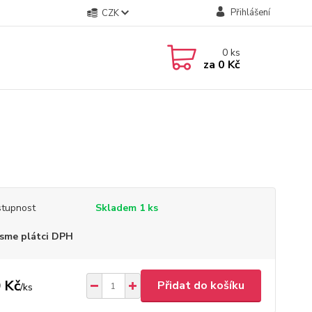
Přihlášení
CZK
0
ks
za
0 Kč
tupnost
Skladem 1 ks
sme plátci DPH
 Kč
Přidat do košíku
/
ks