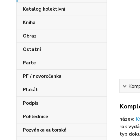
Katalog kolektivní
Kniha
Obraz
Ostatní
Parte
PF / novoročenka
Kompl
Plakát
Podpis
Komple
Pohlednice
název:
K
rok vydá
Pozvánka autorská
typ dok