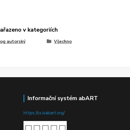
zařazeno v kategoriích
og autorský
Všechno
Informační systém abART
https://cs.isabart.org/