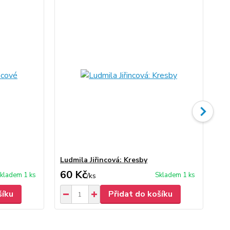
Ludmila Jiřincová: Kresby
Lud
60 Kč
30
kladem 1 ks
Skladem 1 ks
/
ks
šíku
Přidat do košíku