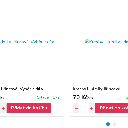
Jiřincová: Výběr z díla
Kresby Ludmily Jiřincové
70 Kč
Skladem 1 ks
S
/
ks
/
ks
Přidat do košíku
Přidat do ko