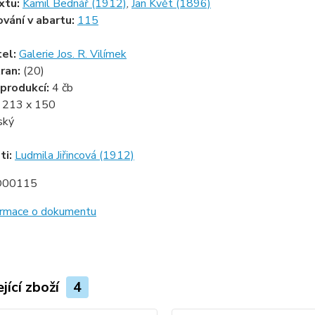
xtu:
Kamil Bednář (1912)
,
Jan Květ (1896)
ování v abartu:
115
tel:
Galerie Jos. R. Vilímek
ran:
(20)
produkcí:
4 čb
:
213 x 150
ský
ti:
Ludmila Jiřincová (1912)
D00115
formace o dokumentu
jící zboží
4