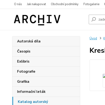
O nás
Jak nakupovat
Obchodní podmínky
Fotogalerie
Úvod
K
Autorská díla
Kres
Časopis
Exlibris
Fotografie
Grafika
Informační leták
Katalog autorský