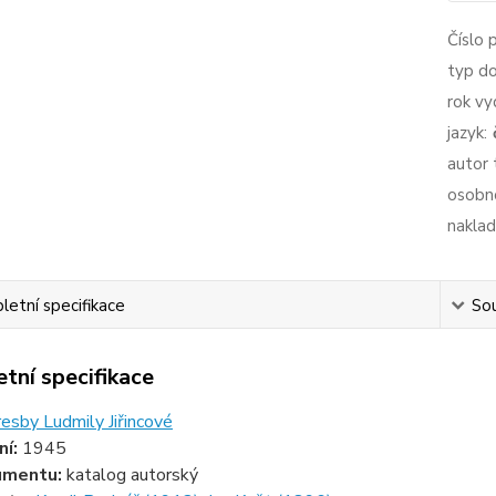
Číslo 
typ d
rok vy
jazyk:
autor 
osobno
naklad
etní specifikace
Sou
tní specifikace
resby Ludmily Jiřincové
ní:
1945
umentu:
katalog autorský