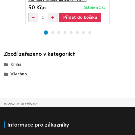
Kolman Cassius, Jaroslav - Ovčín
Kolman Cassi
50 Kč
50 Kč
Skladem 1 ks
/
ks
/
ks
Přidat do košíku
Zboží zařazeno v kategoriích
Kniha
Všechno
www.artarchiv.cz
Informace pro zákazníky