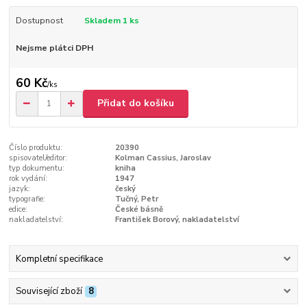
Dostupnost
Skladem 1 ks
Nejsme plátci DPH
60 Kč
/
ks
Přidat do košíku
Číslo produktu:
20390
spisovatel/editor:
Kolman Cassius, Jaroslav
typ dokumentu:
kniha
rok vydání:
1947
jazyk:
český
typografie:
Tučný, Petr
edice:
České básně
nakladatelství:
František Borový, nakladatelství
Kompletní specifikace
Související zboží
8