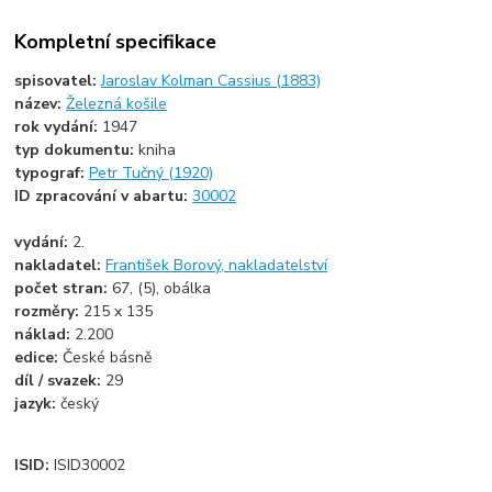
Kompletní specifikace
spisovatel:
Jaroslav Kolman Cassius (1883)
název:
Železná košile
rok vydání:
1947
typ dokumentu:
kniha
typograf:
Petr Tučný (1920)
ID zpracování v abartu:
30002
vydání:
2.
nakladatel:
František Borový, nakladatelství
počet stran:
67, (5), obálka
rozměry:
215 x 135
náklad:
2.200
edice:
České básně
díl / svazek:
29
jazyk:
český
ISID:
ISID30002