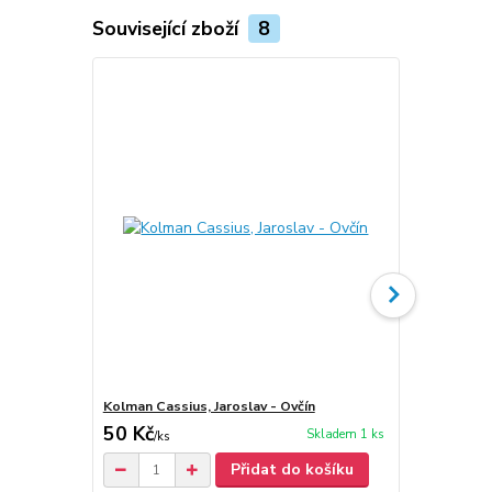
Související zboží
8
Kolman Cassius, Jaroslav - Ovčín
Kolman Cassi
50 Kč
50 Kč
Skladem 1 ks
/
ks
/
ks
Přidat do košíku