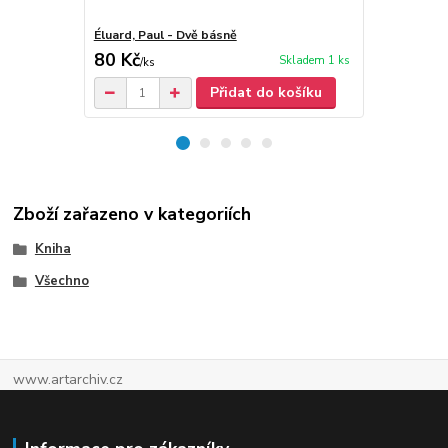
Éluard, Paul - Dvě básně
Éluard, Paul
80 Kč
50 Kč
Skladem 1 ks
/
ks
/
ks
Přidat do košíku
Zboží zařazeno v kategoriích
Kniha
Všechno
www.artarchiv.cz