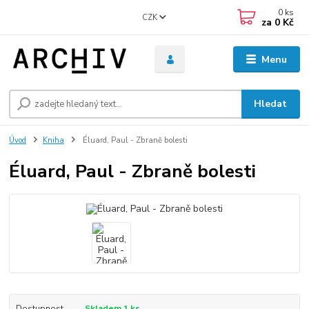
0
ks
CZK
za
0 Kč
Menu
Hledat
Úvod
Kniha
Éluard, Paul - Zbraně bolesti
Éluard, Paul - Zbraně bolesti
Dostupnost
Skladem 1 ks