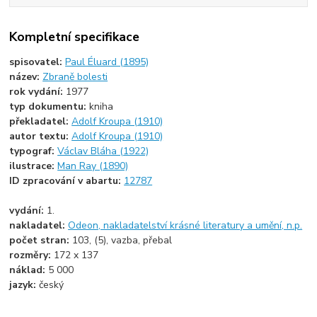
Kompletní specifikace
spisovatel:
Paul Éluard (1895)
název:
Zbraně bolesti
rok vydání:
1977
typ dokumentu:
kniha
překladatel:
Adolf Kroupa (1910)
autor textu:
Adolf Kroupa (1910)
typograf:
Václav Bláha (1922)
ilustrace:
Man Ray (1890)
ID zpracování v abartu:
12787
vydání:
1.
nakladatel:
Odeon, nakladatelství krásné literatury a umění, n.p.
počet stran:
103, (5), vazba, přebal
rozměry:
172 x 137
náklad:
5 000
jazyk:
český