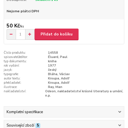
Nejsme plátci DPH
50 Kč
/
ks
Přidat do košíku
Číslo produktu:
14558
spisovatel/editor:
Éluard, Paul
typ dokumentu:
kniha
rok vydání:
1977
jazyk:
český
typografie:
Bláha, Václav
autor textu:
Kroupa, Adolf
překladatel:
Kroupa, Adolf
ilustrace:
Ray, Man
nakladatelství:
Odeon, nakladatelství krásné literatury a umění,
n.p.
Kompletní specifikace
Související zboží
5