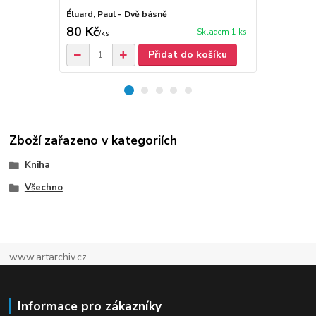
Éluard, Paul - Dvě básně
Éluard, Paul
80 Kč
50 Kč
Skladem 1 ks
/
ks
/
ks
Přidat do košíku
Zboží zařazeno v kategoriích
Kniha
Všechno
www.artarchiv.cz
Informace pro zákazníky