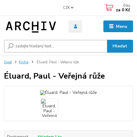
0
ks
CZK
za
0 Kč
Menu
Hledat
Úvod
Kniha
Éluard, Paul - Veřejná růže
Éluard, Paul - Veřejná růže
Dostupnost
Skladem 1 ks