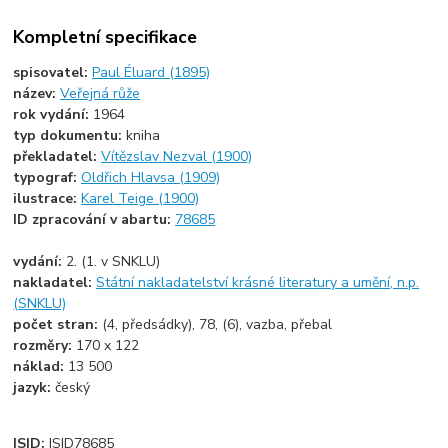
Kompletní specifikace
spisovatel:
Paul Éluard (1895)
název:
Veřejná růže
rok vydání:
1964
typ dokumentu:
kniha
překladatel:
Vítězslav Nezval (1900)
typograf:
Oldřich Hlavsa (1909)
ilustrace:
Karel Teige (1900)
ID zpracování v abartu:
78685
vydání:
2. (1. v SNKLU)
nakladatel:
Státní nakladatelství krásné literatury a umění, n.p.
(SNKLU)
počet stran:
(4, předsádky), 78, (6), vazba, přebal
rozměry:
170 x 122
náklad:
13 500
jazyk:
český
ISID:
ISID78685