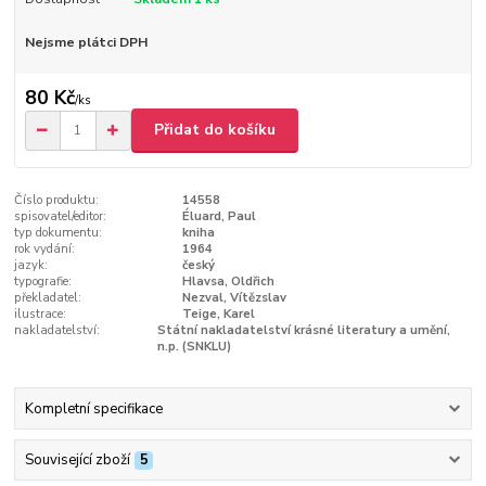
Nejsme plátci DPH
80 Kč
/
ks
Přidat do košíku
Číslo produktu:
14558
spisovatel/editor:
Éluard, Paul
typ dokumentu:
kniha
rok vydání:
1964
jazyk:
český
typografie:
Hlavsa, Oldřich
překladatel:
Nezval, Vítězslav
ilustrace:
Teige, Karel
nakladatelství:
Státní nakladatelství krásné literatury a umění,
n.p. (SNKLU)
Kompletní specifikace
Související zboží
5