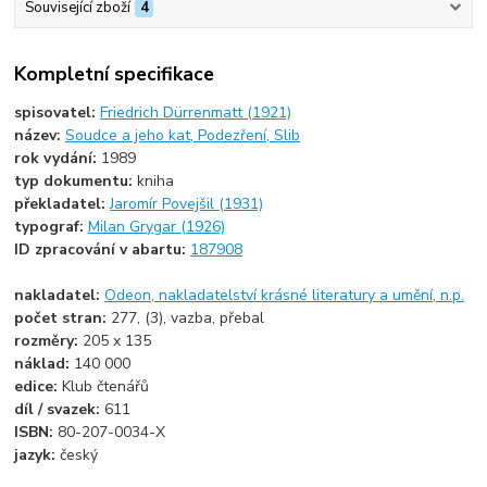
Související zboží
4
Kompletní specifikace
spisovatel:
Friedrich Dürrenmatt (1921)
název:
Soudce a jeho kat, Podezření, Slib
rok vydání:
1989
typ dokumentu:
kniha
překladatel:
Jaromír Povejšil (1931)
typograf:
Milan Grygar (1926)
ID zpracování v abartu:
187908
nakladatel:
Odeon, nakladatelství krásné literatury a umění, n.p.
počet stran:
277, (3), vazba, přebal
rozměry:
205 x 135
náklad:
140 000
edice:
Klub čtenářů
díl / svazek:
611
ISBN:
80-207-0034-X
jazyk:
český