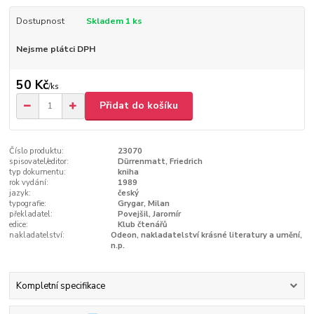
Dostupnost
Skladem 1 ks
Nejsme plátci DPH
50 Kč
/
ks
Přidat do košíku
Číslo produktu:
23070
spisovatel/editor:
Dürrenmatt, Friedrich
typ dokumentu:
kniha
rok vydání:
1989
jazyk:
český
typografie:
Grygar, Milan
překladatel:
Povejšil, Jaromír
edice:
Klub čtenářů
nakladatelství:
Odeon, nakladatelství krásné literatury a umění,
n.p.
Kompletní specifikace