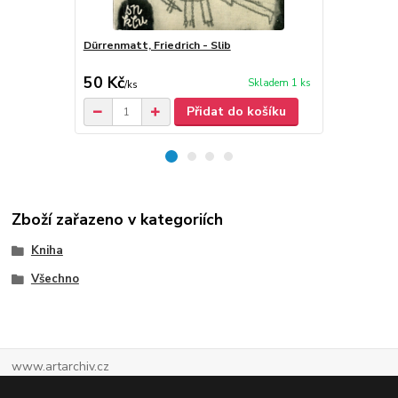
Dürrenmatt, Friedrich - Slib
Dürrenmatt, 
50 Kč
80 Kč
Skladem 1 ks
/
ks
/
ks
Přidat do košíku
Zboží zařazeno v kategoriích
Kniha
Všechno
www.artarchiv.cz