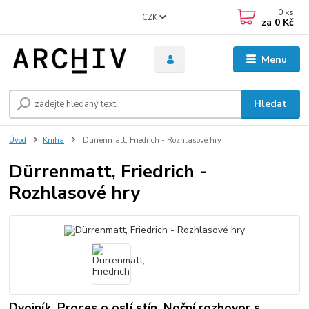
0
ks
CZK
za
0 Kč
Menu
Hledat
Úvod
Kniha
Dürrenmatt, Friedrich - Rozhlasové hry
Dürrenmatt, Friedrich -
Rozhlasové hry
Dvojník, Proces o oslí stín, Noční rozhovor s