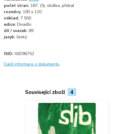
počet stran:
187, (5), obálka, přebal
rozměry:
190 x 120
náklad:
7 500
edice:
Divadlo
díl / svazek:
89
jazyk:
český
ISID:
ISID96752
Další informace o dokumentu
Související zboží
4