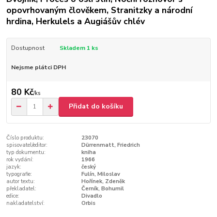
opovrhovaným člověkem, Stranitzky a národní
hrdina, Herkulels a Augiášův chlév
Dostupnost
Skladem 1 ks
Nejsme plátci DPH
80 Kč
/
ks
Přidat do košíku
Číslo produktu:
23070
spisovatel/editor:
Dürrenmatt, Friedrich
typ dokumentu:
kniha
rok vydání:
1966
jazyk:
český
typografie:
Fulín, Miloslav
autor textu:
Hořínek, Zdeněk
překladatel:
Černík, Bohumil
edice:
Divadlo
nakladatelství:
Orbis