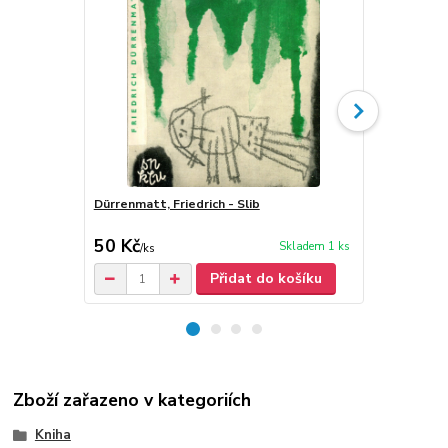
Dürrenmatt, Friedrich - Slib
Dürrenmatt, 
50 Kč
80 Kč
Skladem 1 ks
/
ks
/
ks
Přidat do košíku
Zboží zařazeno v kategoriích
Kniha