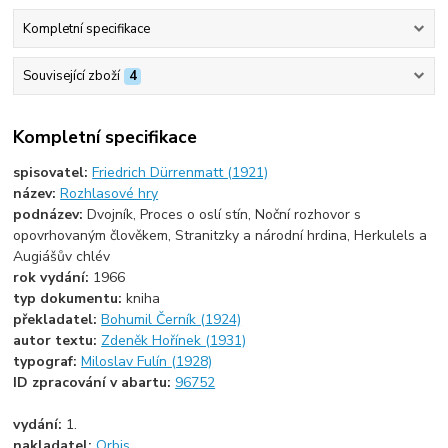
Kompletní specifikace
Související zboží
4
Kompletní specifikace
spisovatel:
Friedrich Dürrenmatt (1921)
název:
Rozhlasové hry
podnázev:
Dvojník, Proces o oslí stín, Noční rozhovor s
opovrhovaným člověkem, Stranitzky a národní hrdina, Herkulels a
Augiášův chlév
rok vydání:
1966
typ dokumentu:
kniha
překladatel:
Bohumil Černík (1924)
autor textu:
Zdeněk Hořínek (1931)
typograf:
Miloslav Fulín (1928)
ID zpracování v abartu:
96752
vydání:
1.
nakladatel:
Orbis