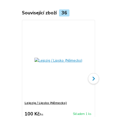
Související zboží
36
Leipzig / Lipsko (Německo)
Plauen / Pl
100 Kč
100 Kč
Skladem 1 ks
/
ks
/
ks