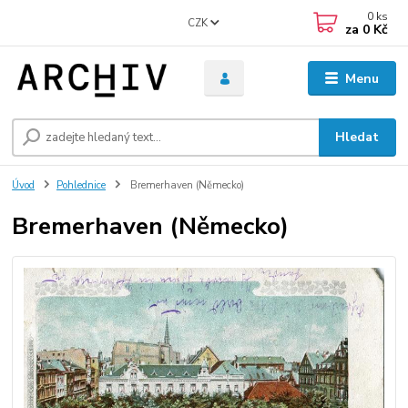
0
ks
CZK
za
0 Kč
Menu
Hledat
Úvod
Pohlednice
Bremerhaven (Německo)
Bremerhaven (Německo)