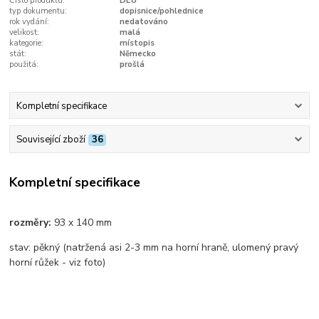
Číslo produktu:
DEU
typ dokumentu:
dopisnice/pohlednice
rok vydání:
nedatováno
velikost:
malá
kategorie:
místopis
stát:
Německo
použitá:
prošlá
Kompletní specifikace
Související zboží
36
Kompletní specifikace
rozměry:
93 x 140 mm
stav: pěkný (natržená asi 2-3 mm na horní hraně, ulomený pravý
horní růžek - viz foto)