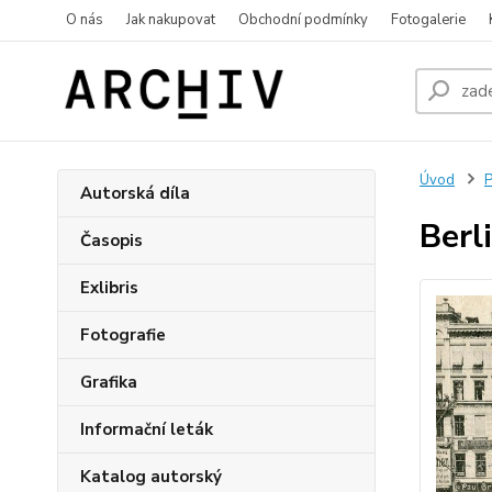
O nás
Jak nakupovat
Obchodní podmínky
Fotogalerie
Úvod
P
Autorská díla
Berl
Časopis
Exlibris
Fotografie
Grafika
Informační leták
Katalog autorský