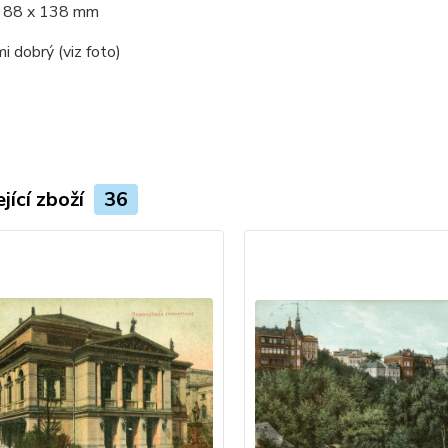
88 x 138 mm
mi dobrý (viz foto)
jící zboží
36