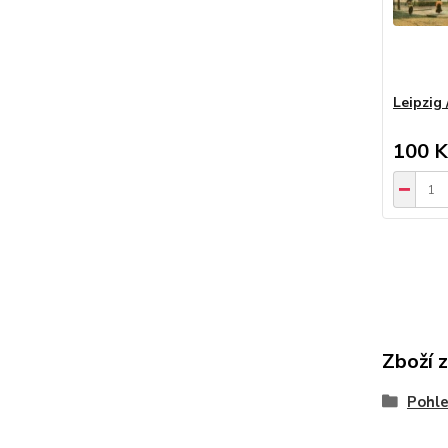
Leipzig
100 K
Zboží 
Pohle