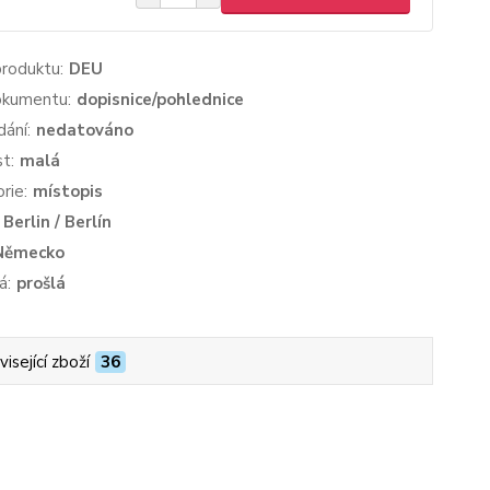
produktu:
DEU
okumentu:
dopisnice/pohlednice
dání:
nedatováno
st:
malá
rie:
místopis
Berlin / Berlín
Německo
á:
prošlá
isející zboží
36