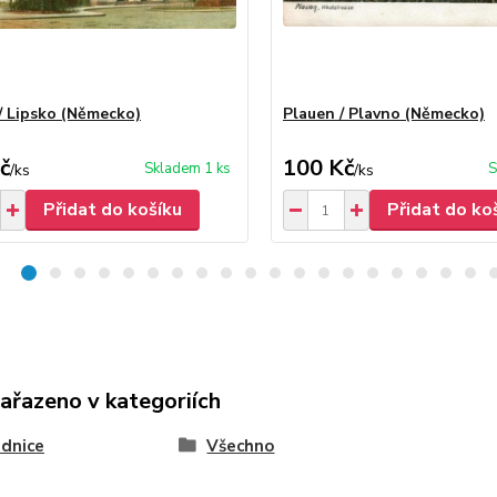
 / Lipsko (Německo)
Plauen / Plavno (Německo)
č
100 Kč
Skladem 1 ks
S
/
ks
/
ks
Přidat do košíku
Přidat do ko
zařazeno v kategoriích
dnice
Všechno