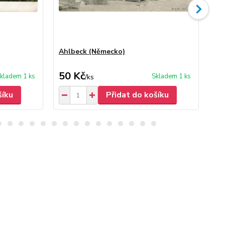
Ahlbeck (Německo)
Ah
50 Kč
50
kladem 1 ks
Skladem 1 ks
/
ks
šíku
Přidat do košíku