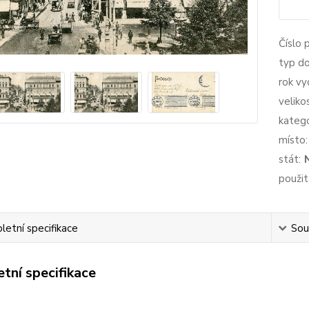
Číslo 
typ d
rok vy
veliko
katego
místo:
stát:
použit
etní specifikace
Souv
tní specifikace