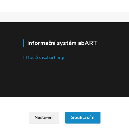
Informační systém abART
https://cs.isabart.org/
Upravit sběr cookies.
Souhlasím
Nastavení