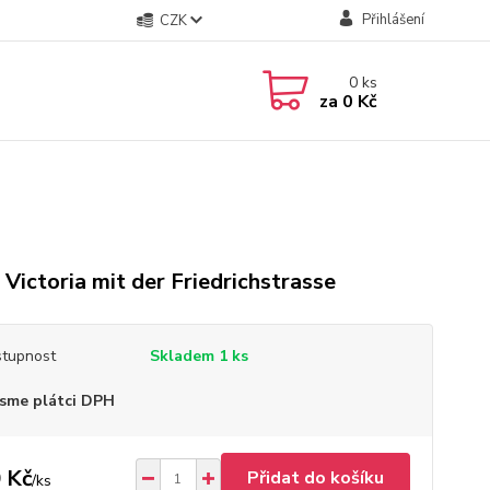
Přihlášení
CZK
0
ks
za
0 Kč
 Victoria mit der Friedrichstrasse
tupnost
Skladem 1 ks
sme plátci DPH
 Kč
Přidat do košíku
/
ks