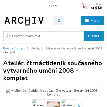
0
ks
CZK
za
0 Kč
Menu
Hledat
Úvod
Časopis
Ateliér, čtrnáctideník současného výtvarného umění 2008
- komplet
Ateliér, čtrnáctideník současného
výtvarného umění 2008 -
komplet