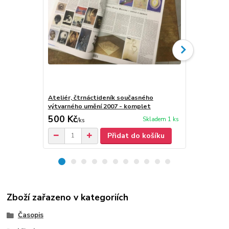
Ateliér, čtrnáctideník současného
Ateliér, čt
výtvarného umění 2007 - komplet
výtvarného 
500 Kč
500 Kč
Skladem 1 ks
/
ks
/
ks
Přidat do košíku
Zboží zařazeno v kategoriích
Časopis