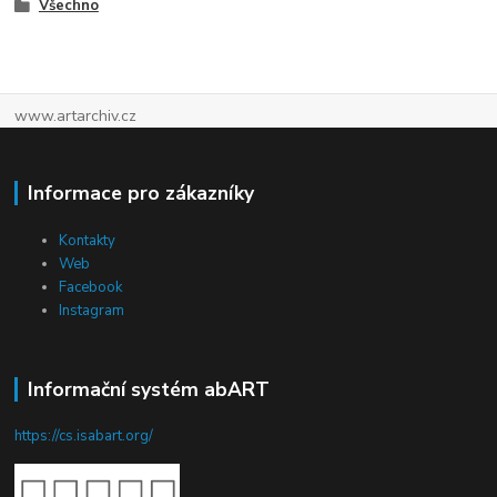
Všechno
www.artarchiv.cz
Informace pro zákazníky
Kontakty
Web
Facebook
Instagram
Informační systém abART
https://cs.isabart.org/