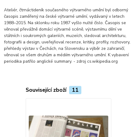
Ateliér, čtrnáctideník současného výtvarného umění byl odborný
časopis zaměřený na české výtvarné umění, vydávaný v letech
1988–2015. Na sklonku roku 1987 vyšlo nulté číslo. Časopis se
věnoval převážně domácí výtvarné scéně, výstavnímu dění ve
státních i soukromých galeriích, muzeích, sledoval architekturu,
fotografii a design, uveřejňoval recenze, kritiky, profily, rozhovory,
přehledy výstav v Čechách, na Slovensku a výběr ze zahraničí,
věnoval se všem druhům a médiím výtvarného umění. K vybavení
periodika patřilo anglické summary. - zdroj cs.wikipedia.org
Související zboží
11