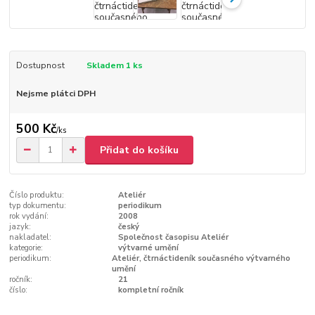
Dostupnost
Skladem 1 ks
Nejsme plátci DPH
500 Kč
/
ks
Přidat do košíku
Číslo produktu:
Ateliér
typ dokumentu:
periodikum
rok vydání:
2008
jazyk:
český
nakladatel:
Společnost časopisu Ateliér
kategorie:
výtvarné umění
periodikum:
Ateliér, čtrnáctideník současného výtvarného
umění
ročník:
21
číslo:
kompletní ročník