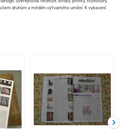
design, uveřejňoval recenze, kritiky, profily, rozhovory,
e všem druhům a médiím výtvarného umění. K vybavení