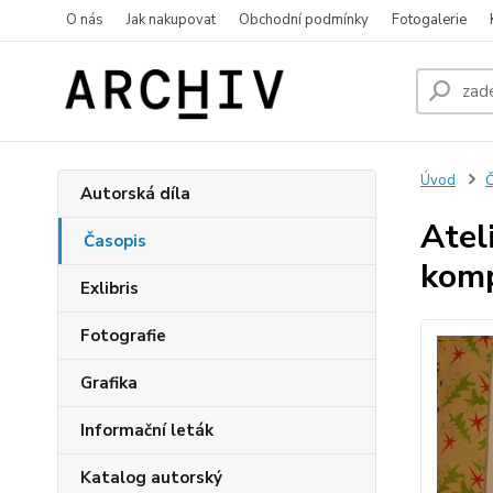
O nás
Jak nakupovat
Obchodní podmínky
Fotogalerie
Úvod
Č
Autorská díla
Atel
Časopis
kom
Exlibris
Fotografie
Grafika
Informační leták
Katalog autorský