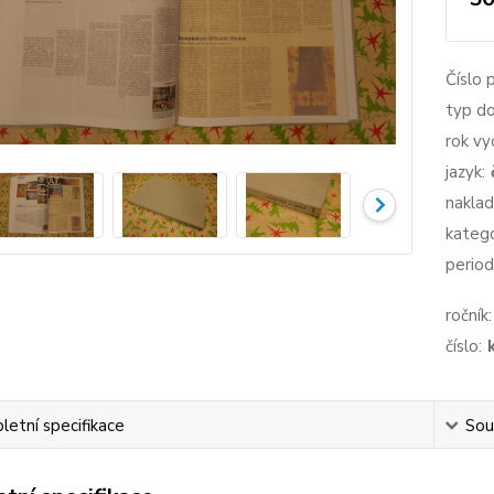
Číslo 
typ d
rok vy
jazyk:
naklad
katego
period
ročník:
číslo:
etní specifikace
Souv