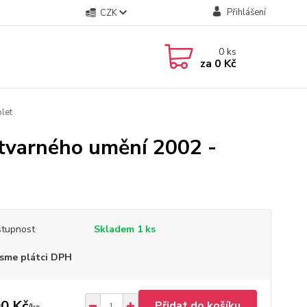
Přihlášení
CZK
0
ks
za
0 Kč
let
ýtvarného umění 2002 -
tupnost
Skladem 1 ks
sme plátci DPH
0 Kč
Přidat do košíku