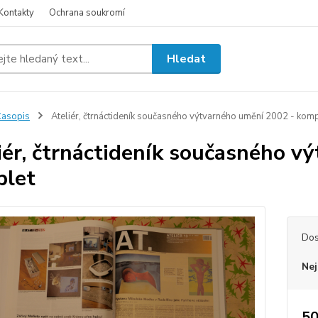
Kontakty
Ochrana soukromí
Hledat
asopis
Ateliér, čtrnáctideník současného výtvarného umění 2002 - komp
iér, čtrnáctideník současného v
plet
Dos
Nej
50