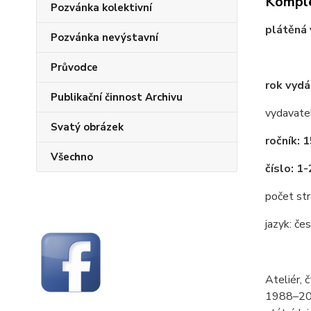
Komple
Pozvánka kolektivní
plátěná
Pozvánka nevýstavní
Průvodce
rok vydá
Publikační činnost Archivu
vydavatel
Svatý obrázek
ročník: 
Všechno
číslo: 1
počet str
jazyk: če
Ateliér, 
1988–201