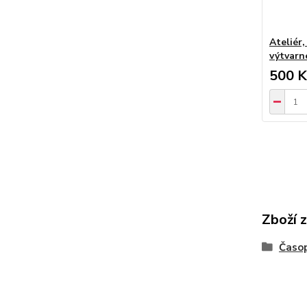
Ateliér
výtvarn
500 K
Zboží 
Časop