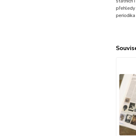
státních i
přehledy 
periodika
Souvise