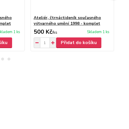
asného
Ateliér, čtrnáctideník současného
At
omplet
výtvarného umění 1998 - komplet
vý
500 Kč
5
kladem 1 ks
Skladem 1 ks
/
ks
šíku
Přidat do košíku