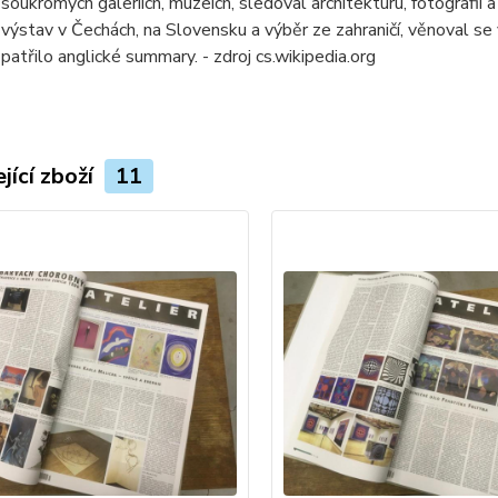
 soukromých galeriích, muzeích, sledoval architekturu, fotografii a 
výstav v Čechách, na Slovensku a výběr ze zahraničí, věnoval s
 patřilo anglické summary. - zdroj cs.wikipedia.org
jící zboží
11