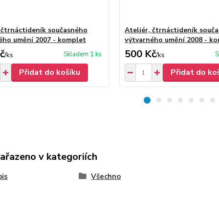
, čtrnáctideník současného
Ateliér, čtrnáctideník souč
ého umění 2007 - komplet
výtvarného umění 2008 - k
č
500 Kč
Skladem 1 ks
S
/
ks
/
ks
Přidat do košíku
Přidat do ko
zařazeno v kategoriích
is
Všechno