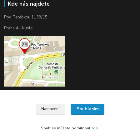
Kde nás najdete
Pod Terebkou 1139/15
Praha 4 - Nusle
Souhlasím
Nastavení
Upravit sběr cookies.
Souhlas můžete odmítnout
zde
.
Vytvořeno na
Eshop-rychle.cz