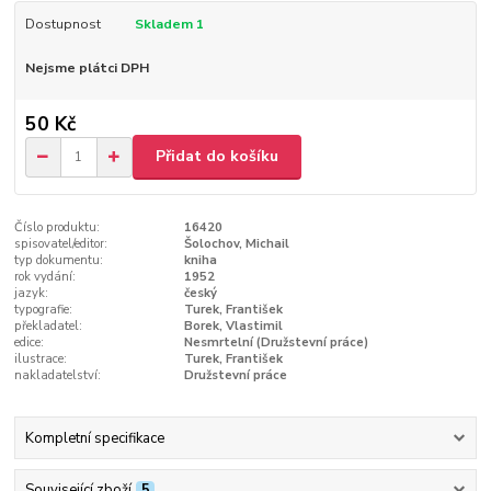
Dostupnost
Skladem 1
Nejsme plátci DPH
50 Kč
Přidat do košíku
Číslo produktu:
16420
spisovatel/editor:
Šolochov, Michail
typ dokumentu:
kniha
rok vydání:
1952
jazyk:
český
typografie:
Turek, František
překladatel:
Borek, Vlastimil
edice:
Nesmrtelní (Družstevní práce)
ilustrace:
Turek, František
nakladatelství:
Družstevní práce
Kompletní specifikace
Související zboží
5