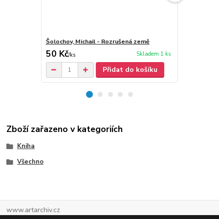
Šolochov, Michail - Rozrušená země
Šolochov, Mi
50 Kč
30 Kč
Skladem 1 ks
/
ks
/
ks
Přidat do košíku
Zboží zařazeno v kategoriích
Kniha
Všechno
www.artarchiv.cz