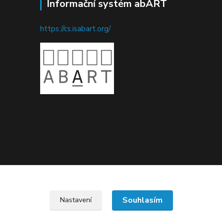
Informační systém abART
https://cs.isabart.org/
Upravit sběr cookies.
Souhlasím
Nastavení