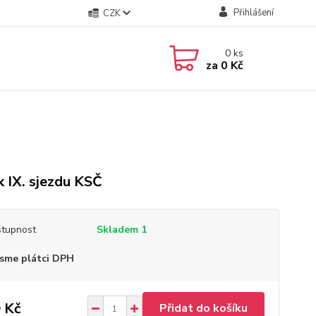
Přihlášení
CZK
0
ks
za
0 Kč
k IX. sjezdu KSČ
tupnost
Skladem 1
sme plátci DPH
 Kč
Přidat do košíku