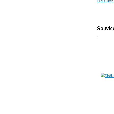
Další in
Souvise