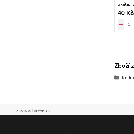
Skála, I
40 Kč
Zboží 
Kniha
www.artarchiv.cz