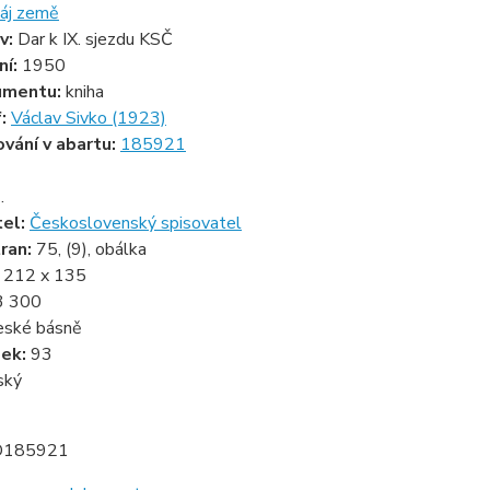
áj země
v:
Dar k IX. sjezdu KSČ
ní:
1950
umentu:
kniha
f:
Václav Sivko (1923)
ování v abartu:
185921
.
tel:
Československý spisovatel
ran:
75, (9), obálka
:
212 x 135
3 300
eské básně
zek:
93
ský
D185921