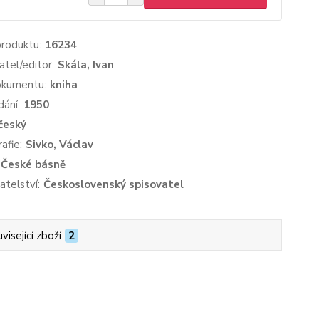
produktu:
16234
atel/editor:
Skála, Ivan
okumentu:
kniha
dání:
1950
český
afie:
Sivko, Václav
České básně
atelství:
Československý spisovatel
visející zboží
2