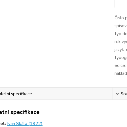
Číslo 
spisov
typ d
rok vy
jazyk:
typogr
edice:
naklad
etní specifikace
Sou
tní specifikace
tel:
Ivan Skála (1922)