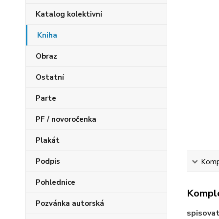
Katalog kolektivní
Kniha
Obraz
Ostatní
Parte
PF / novoročenka
Plakát
Podpis
Kompl
Pohlednice
Komple
Pozvánka autorská
spisova