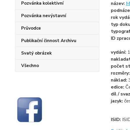
Pozvánka kolektivní
název:
M
podnáze
Pozvánka nevýstavní
rok vydá
typ dok
Průvodce
typogra
ID zprac
Publikační činnost Archivu
vydání:
1
Svatý obrázek
naklada
Všechno
počet st
rozměry
náklad:
edice:
Č
díl / sva
jazyk:
če
ISID:
ISI