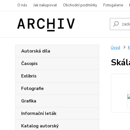
O nás
Jak nakupovat
Obchodní podmínky
Fotogalerie
Úvod
K
Autorská díla
Skál
Časopis
Exlibris
Fotografie
Grafika
Informační leták
Katalog autorský