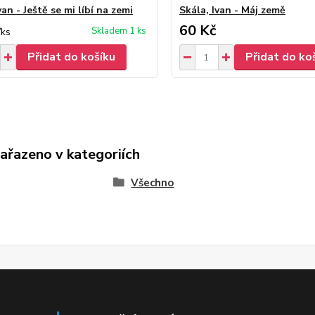
van - Ještě se mi líbí na zemi
Skála, Ivan - Máj země
60 Kč
Skladem 1 ks
/
ks
Přidat do košíku
Přidat do ko
zařazeno v kategoriích
Všechno