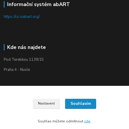
Informační systém abART
https://cs.isabart.org/
Kde nás najdete
Pod Terebkou 1139/15
Praha 4 - Nusle
Souhlasím
Nastavení
Upravit sběr cookies.
Souhlas můžete odmítnout
zde
.
Vytvořeno na
Eshop-rychle.cz