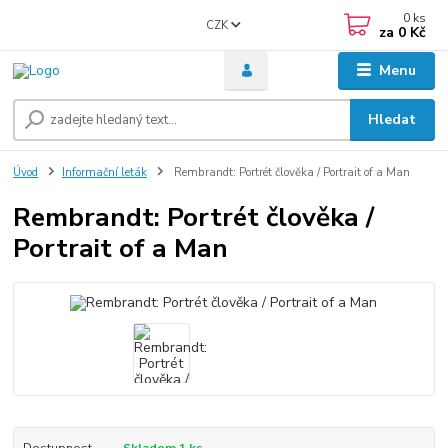
0
ks
CZK
za
0 Kč
Menu
Hledat
Úvod
Informační leták
Rembrandt: Portrét člověka / Portrait of a Man
Rembrandt: Portrét člověka /
Portrait of a Man
Dostupnost
Skladem 1 ks