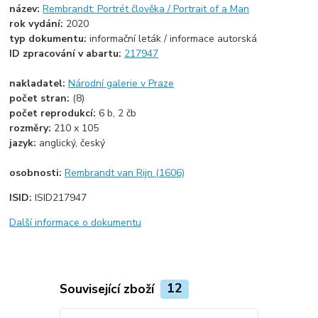
název:
Rembrandt: Portrét člověka / Portrait of a Man
rok vydání:
2020
typ dokumentu:
informační leták / informace autorská
ID zpracování v abartu:
217947
nakladatel:
Národní galerie v Praze
počet stran:
(8)
počet reprodukcí:
6 b, 2 čb
rozměry:
210 x 105
jazyk:
anglický, český
osobnosti:
Rembrandt van Rijn (1606)
ISID:
ISID217947
Další informace o dokumentu
Související zboží
12