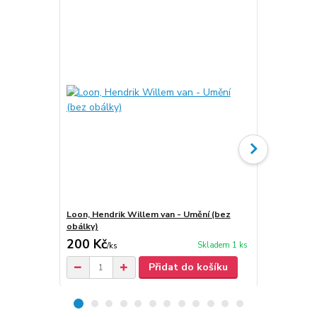
Loon, Hendrik Willem van - Umění (bez
Weiss, Davi
obálky)
200 Kč
40 Kč
Skladem 1 ks
/
ks
/
ks
Přidat do košíku