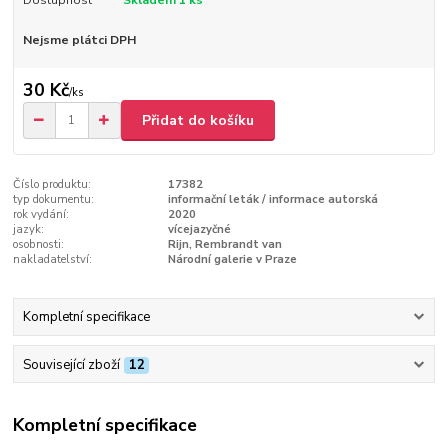
Nejsme plátci DPH
30 Kč
/
ks
Přidat do košíku
Číslo produktu:
17382
typ dokumentu:
informační leták / informace autorská
rok vydání:
2020
jazyk:
vícejazyčné
osobnosti:
Rijn, Rembrandt van
nakladatelství:
Národní galerie v Praze
Kompletní specifikace
Související zboží
12
Kompletní specifikace