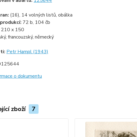
ování v abartu:
125644
ran:
(16), 14 volných listů, obálka
produkcí:
72 b, 104 čb
:
210 x 150
ský, francouzský, německý
ti:
Petr Hampl (1943)
D125644
formace o dokumentu
jící zboží
7