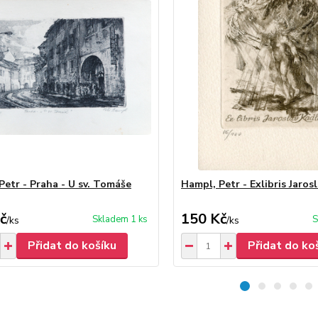
Petr - Praha - U sv. Tomáše
Hampl, Petr - Exlibris Jaros
č
150 Kč
Skladem 1 ks
S
/
ks
/
ks
Přidat do košíku
Přidat do ko