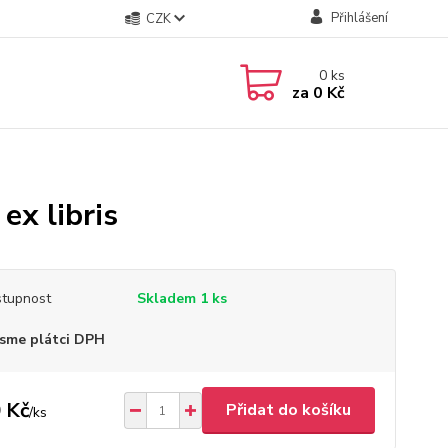
Přihlášení
CZK
0
ks
za
0 Kč
ex libris
tupnost
Skladem 1 ks
sme plátci DPH
 Kč
Přidat do košíku
/
ks