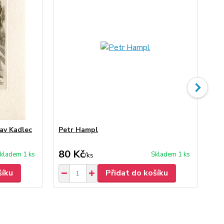
lav Kadlec
Petr Hampl
Pe
80 Kč
40
kladem 1 ks
Skladem 1 ks
/
ks
šíku
Přidat do košíku