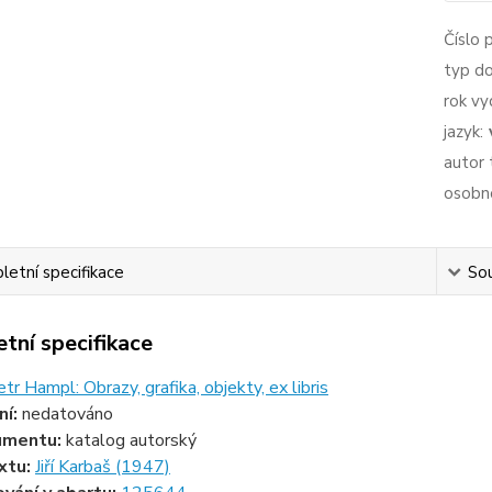
Číslo 
typ d
rok vy
jazyk:
autor 
osobno
etní specifikace
Sou
tní specifikace
tr Hampl: Obrazy, grafika, objekty, ex libris
ní:
nedatováno
umentu:
katalog autorský
xtu:
Jiří Karbaš (1947)