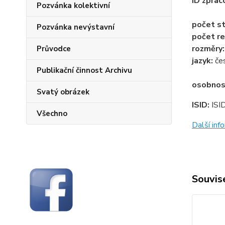
ID zprac
Pozvánka kolektivní
počet st
Pozvánka nevýstavní
počet re
rozměry
Průvodce
jazyk:
če
Publikační činnost Archivu
osobnos
Svatý obrázek
ISID:
ISI
Všechno
Další in
Souvise