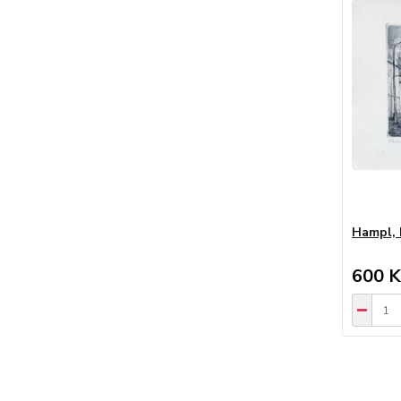
Hampl, 
600 K