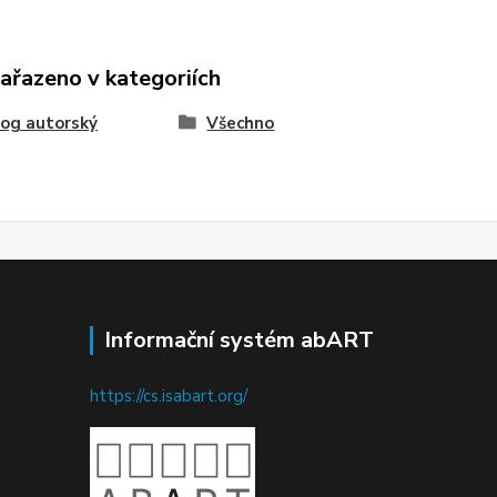
zařazeno v kategoriích
og autorský
Všechno
Informační systém abART
https://cs.isabart.org/