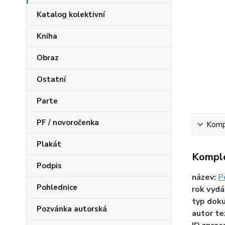
Katalog kolektivní
Kniha
Obraz
Ostatní
Parte
PF / novoročenka
Kompl
Plakát
Komple
Podpis
název:
Pe
Pohlednice
rok vydá
typ dok
Pozvánka autorská
autor te