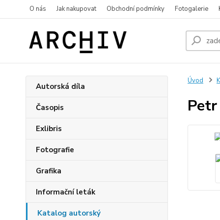
O nás
Jak nakupovat
Obchodní podmínky
Fotogalerie
Úvod
K
Autorská díla
Petr
Časopis
Exlibris
Fotografie
Grafika
Informační leták
Katalog autorský