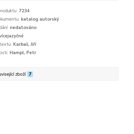
produktu:
7234
okumentu:
katalog autorský
dání:
nedatováno
vícejazyčné
textu:
Karbaš, Jiří
sti:
Hampl, Petr
visející zboží
7