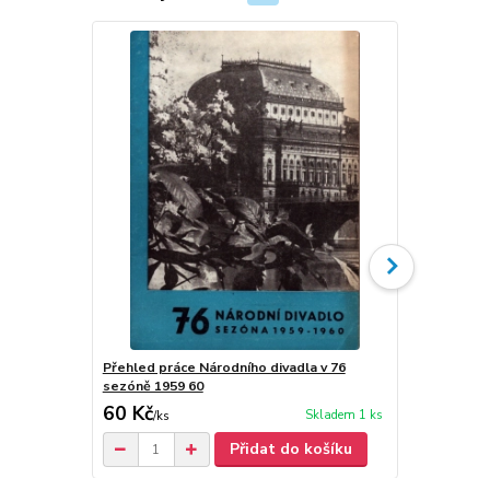
Přehled práce Národního divadla v 76
Národní div
sezóně 1959 60
60 Kč
50 Kč
Skladem 1 ks
/
ks
/
ks
Přidat do košíku