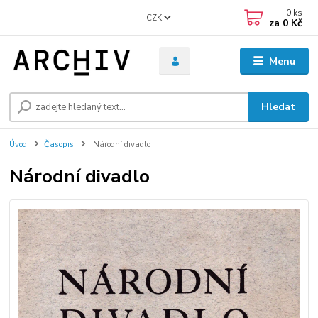
0
ks
CZK
za
0 Kč
Menu
Hledat
Úvod
Časopis
Národní divadlo
Národní divadlo