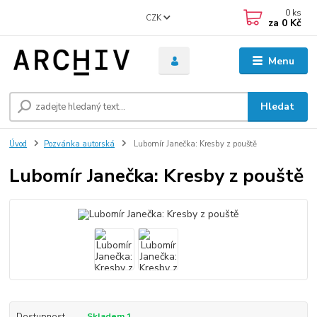
0
ks
CZK
za
0 Kč
Menu
Hledat
Úvod
Pozvánka autorská
Lubomír Janečka: Kresby z pouště
Lubomír Janečka: Kresby z pouště
Dostupnost
Skladem 1