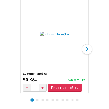
Lubomír Janečka
Lubomír Jan
50 Kč
40 Kč
Skladem 1 ks
/
ks
/
ks
Přidat do košíku