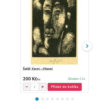
Šafář, Karel - (Hlava)
Šafář, Karel 
200 Kč
150 Kč
Skladem 1 ks
/
ks
/
ks
Přidat do košíku