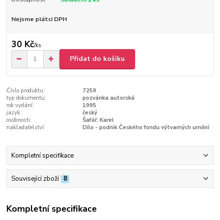
Nejsme plátci DPH
30 Kč
/
ks
Přidat do košíku
Číslo produktu:
7259
typ dokumentu:
pozvánka autorská
rok vydání:
1995
jazyk:
český
osobnosti:
Šafář, Karel
nakladatelství:
Dílo - podnik Českého fondu výtvarných umění
Kompletní specifikace
Související zboží
8
Kompletní specifikace