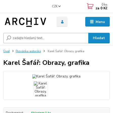
0
ks
CZK
za
0 Kč
Menu
Hledat
Úvod
Pozvánka autorská
Karel Šafář: Obrazy, grafika
Karel Šafář: Obrazy, grafika
Dostupnost
Skladem 1 ks