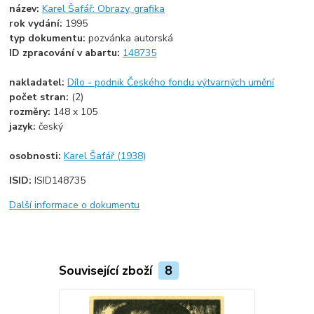
název:
Karel Šafář: Obrazy, grafika
rok vydání:
1995
typ dokumentu:
pozvánka autorská
ID zpracování v abartu:
148735
nakladatel:
Dílo - podnik Českého fondu výtvarných umění
počet stran:
(2)
rozměry:
148 x 105
jazyk:
český
osobnosti:
Karel Šafář (1938)
ISID:
ISID148735
Další informace o dokumentu
Související zboží
8