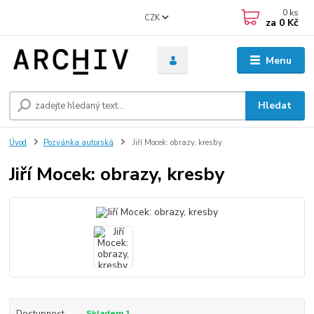
0
ks
CZK
za
0 Kč
Menu
Hledat
Úvod
Pozvánka autorská
Jiří Mocek: obrazy, kresby
Jiří Mocek: obrazy, kresby
Dostupnost
Skladem 1