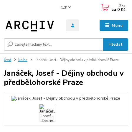
0
ks
CZK
za
0 Kč
Menu
Hledat
Úvod
Kniha
Janáček, Josef - Dějiny obchodu v předbělohorské Praze
Janáček, Josef - Dějiny obchodu v
předbělohorské Praze