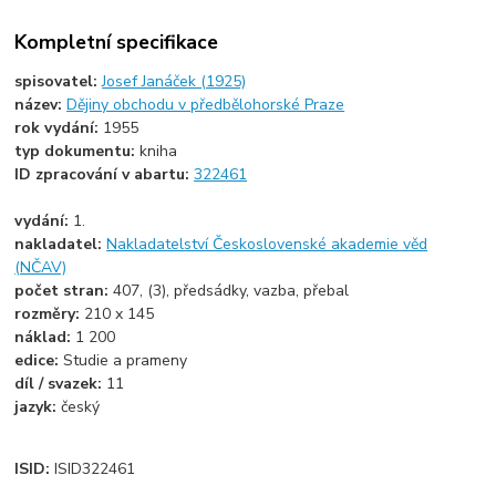
Kompletní specifikace
spisovatel:
Josef Janáček (1925)
název:
Dějiny obchodu v předbělohorské Praze
rok vydání:
1955
typ dokumentu:
kniha
ID zpracování v abartu:
322461
vydání:
1.
nakladatel:
Nakladatelství Československé akademie věd
(NČAV)
počet stran:
407, (3), předsádky, vazba, přebal
rozměry:
210 x 145
náklad:
1 200
edice:
Studie a prameny
díl / svazek:
11
jazyk:
český
ISID:
ISID322461