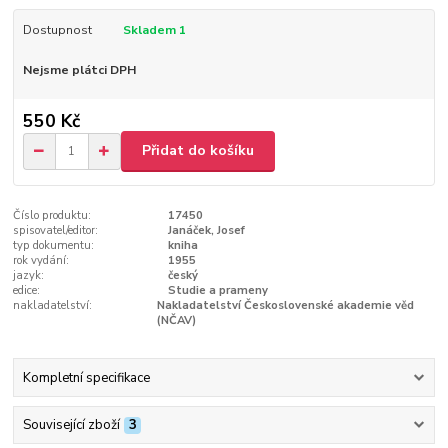
Dostupnost
Skladem 1
Nejsme plátci DPH
550 Kč
Přidat do košíku
Číslo produktu:
17450
spisovatel/editor:
Janáček, Josef
typ dokumentu:
kniha
rok vydání:
1955
jazyk:
český
edice:
Studie a prameny
nakladatelství:
Nakladatelství Československé akademie věd
(NČAV)
Kompletní specifikace
Související zboží
3