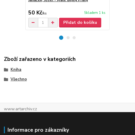
Janáček, Josef - Malé dějiny Prahy
Janáček, Jos
50 Kč
40 Kč
Skladem 1 ks
/
ks
/
ks
Přidat do košíku
Zboží zařazeno v kategoriích
Kniha
Všechno
www.artarchiv.cz
Informace pro zákazníky