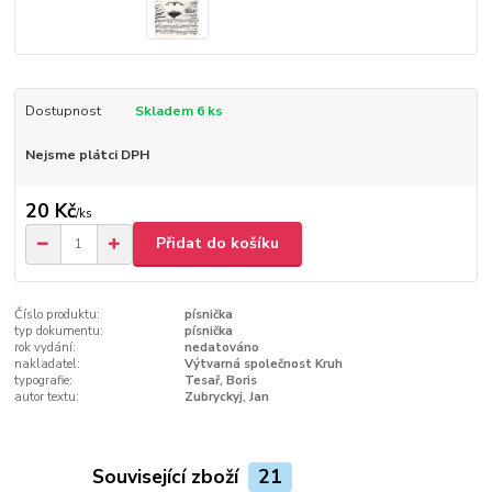
Dostupnost
Skladem 6 ks
Nejsme plátci DPH
20 Kč
/
ks
Přidat do košíku
Číslo produktu:
písnička
typ dokumentu:
písnička
rok vydání:
nedatováno
nakladatel:
Výtvarná společnost Kruh
typografie:
Tesař, Boris
autor textu:
Zubryckyj, Jan
Související zboží
21