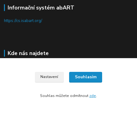
Informační systém abART
https://cs.isabart.org/
Kde nás najdete
Pod Terebkou 1139/15
Souhlasím
Praha 4 - Nusle
Nastavení
Souhlas můžete odmítnout
zde
.
Upravit sběr cookies.
Vytvořeno na
Eshop-rychle.cz