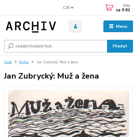
0
ks
CZK
za
0 Kč
Menu
Hledat
Úvod
Kniha
Jan Zubrycký: Muž a žena
Jan Zubrycký: Muž a žena