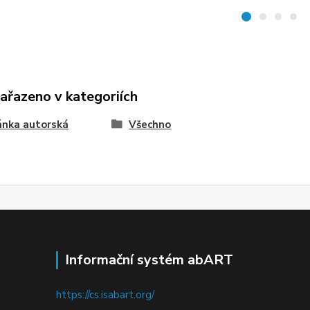
zařazeno v kategoriích
ánka autorská
Všechno
Informační systém abART
https://cs.isabart.org/