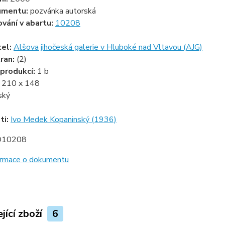
umentu:
pozvánka autorská
ování v abartu:
10208
tel:
Alšova jihočeská galerie v Hluboké nad Vltavou (AJG)
ran:
(2)
produkcí:
1 b
:
210 x 148
ský
ti:
Ivo Medek Kopaninský (1936)
D10208
formace o dokumentu
jící zboží
6