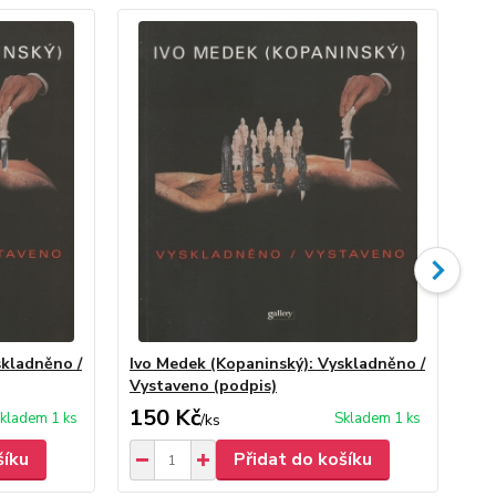
skladněno /
Ivo Medek (Kopaninský): Vyskladněno /
Iv
Vystaveno (podpis)
Vy
150 Kč
30
kladem 1 ks
Skladem 1 ks
/
ks
šíku
Přidat do košíku