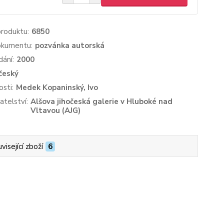
produktu:
6850
okumentu:
pozvánka autorská
dání:
2000
český
sti:
Medek Kopaninský, Ivo
atelství:
Alšova jihočeská galerie v Hluboké nad
Vltavou (AJG)
visející zboží
6