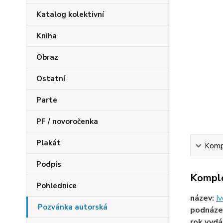
Katalog kolektivní
Kniha
Obraz
Ostatní
Parte
PF / novoročenka
Plakát
Kompl
Podpis
Komple
Pohlednice
název:
I
Pozvánka autorská
podnáze
rok vydá