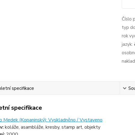
Číslo 
typ d
rok vy
jazyk:
osobno
naklad
etní specifikace
Sou
tní specifikace
vo Medek (Kopaninský): Vyskladněno / Vystaveno
v:
koláže, asambláže, kresby, stamp art, objekty
ní:
2000