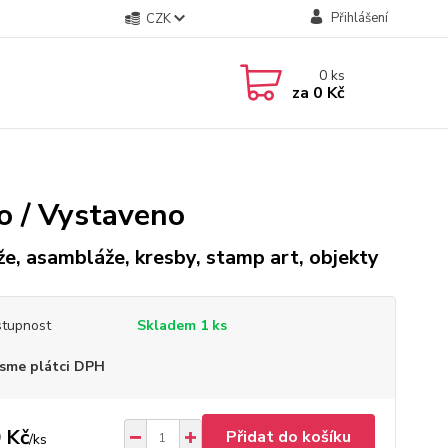
Přihlášení
CZK
0
ks
za
0 Kč
o / Vystaveno
že, asambláže, kresby, stamp art, objekty
tupnost
Skladem 1 ks
sme plátci DPH
 Kč
Přidat do košíku
/
ks