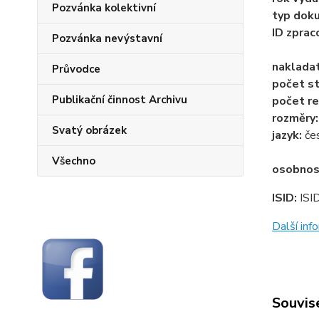
Pozvánka kolektivní
typ dok
ID zprac
Pozvánka nevýstavní
naklada
Průvodce
počet st
Publikační činnost Archivu
počet re
rozměry
Svatý obrázek
jazyk:
če
Všechno
osobnos
ISID:
ISI
Další in
Souvise