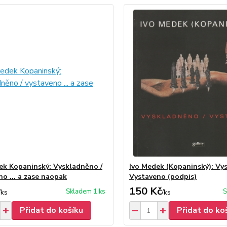
ek Kopaninský: Vyskladněno /
Ivo Medek (Kopaninský): Vy
no ... a zase naopak
Vystaveno (podpis)
150 Kč
Skladem 1 ks
S
/
ks
/
ks
Přidat do košíku
Přidat do ko