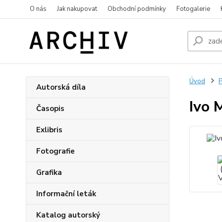
O nás
Jak nakupovat
Obchodní podmínky
Fotogalerie
Úvod
P
Autorská díla
Ivo 
Časopis
Exlibris
Fotografie
Grafika
Informační leták
Katalog autorský