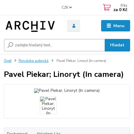
0
ks
CZK
za
0 Kč
Menu
Hledat
Úvod
Pozvánka autorská
Pavel Piekar; Linoryt (In camera)
Pavel Piekar; Linoryt (In camera)
Dostupnost
Skladem 1 ks