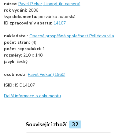
název:
Pavel Piekar; Linoryt (In camera)
rok vydání:
2006
typ dokumentu:
pozvánka autorská
ID zpracování v abartu:
14107
nakladatel:
Obecně prospěšná společnost Pelléova vila
počet stran:
(4)
počet reprodukcí:
1
rozměry:
210 x 148
jazyk:
český
osobnosti:
Pavel Piekar (1960)
ISID:
ISID14107
Další informace o dokumentu
Související zboží
32