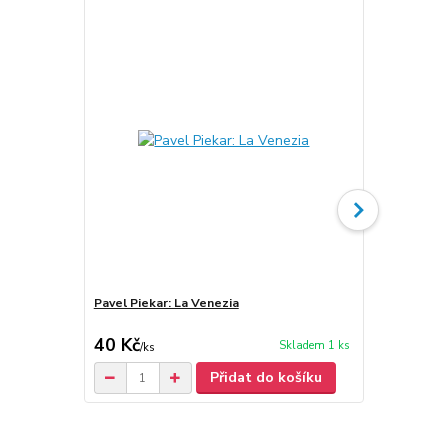
Pavel Piekar: La Venezia
Pavel Piekar
40 Kč
30 Kč
Skladem 1 ks
/
ks
Přidat do košíku