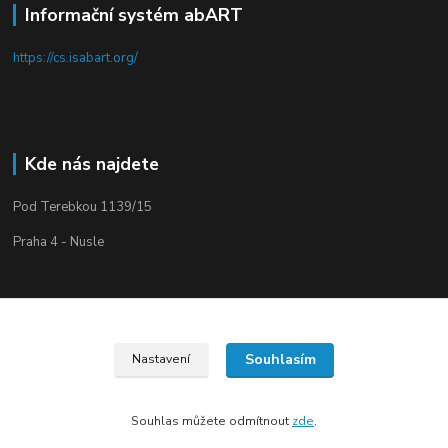
Informační systém abART
https://cs.isabart.org/
Kde nás najdete
Pod Terebkou 1139/15
Praha 4 - Nusle
Souhlasím
Nastavení
Upravit sběr cookies.
Souhlas můžete odmítnout
zde
.
Vytvořeno na
Eshop-rychle.cz